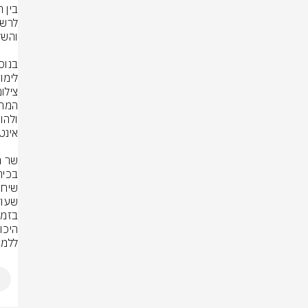
לימו
צילום
ללמי