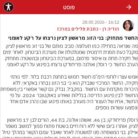
פוסט
16:12 - 28.05.2026
הודיה רן - כתבת פלילים במרכז
החשד מתחזק: בני הזוג מראשון לציון נרצחו על רקע לאומני
מה שנראה בתחילה כמו תעלומה סביב מותם של בני זוג מראשון לציון, 
מקבל כעת תפנית דרמטית שמטלטלת את מערכת הביטחון. לאחר ימים 
של חקירה תחת צו איסור פרסום, במערכת הביטחון ובמשטרה מתחזק 
אמש עצרו לוחמי הימ”מ חשוד חמוש בתחנת רכבת בלוד. לפי גורמי 
חקירה, החשד המרכזי שנבדק הוא כי בני הזוג נבחרו באקראי, ללא 
היכרות מוקדמת עם 
החשוד לבין פיגוע הדריסה בגלילות שאירע באוקטובר 2024. על פי 
החשד, אחיו של העצור היה מעורב באותו פיגוע שבו נהרג אדם אחד 
רוסלן פריחודקו, בן 46, ואשתו אולגה, בת 44, הורים לבן 17 מראשון 
לציון, אותרו ביום שישי ללא רוח חיים בשטח פתוח סמוך למושב משמר 
איילון. בני המשפחה פנו למשטרה לאחר שאבד עמם הקשר במהלך טיול 