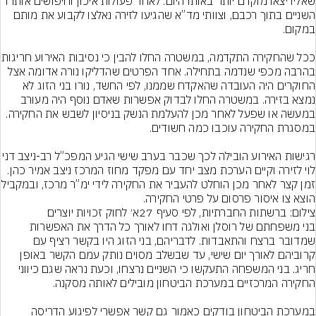
שאליו יצאו מוקדם יותר באותו היום. לאחר פעולות איכון וחיפושים אותרו 
השניים בתוך רכבם, וצוותי מד”א שהגיעו לזירה נאלצו לקבוע את מותם 
ככל שהחקירה התקדמה, במשטרה 
בהרבה מכפי שנדמה בתחילה. אחד הפרטים שהדליקו נורה אדומה אצל 
החוקרים היה העובדה שהאקדח שממנו, לפי החשד, נורו בני הזוג לא 
נמצא בזירה. במשטרה החלו לבדוק אפשרות שאדם נוסף היה מעורב 
במעשה או שפעל לאחר מכן להעלמת הנשק בניסיון לשבש את החקירה. 
רגישות האירוע הובילה לכך שכבר בערב שישי הגיע המפכ”ל 
לוי לזירה וקיים הערכת מצב יחד עם מפקד מחוז המרכז ניצב אמיר כהן. 
זמן קצר לאחר מכן הוחלט להעביר את החקי
הוצא צו איסור פרסום על פרטי החקירה.
צילום: ברשתות החברתיות, לפי סעיף 27א׳ לחוק זכויות יוצרים
בני משפחתם של רוסלן ואולגה דחו לאורך כל הדרך את האפשרות 
שמדובר ברצח והתאבדות. לדבריהם, בני הזוג היו בקשר רציף עם 
קרוביהם לאורך יום שישי, עד שבשלב מסוים נותק עמם הקשר באופן 
חריג. בני המשפחה התעקשו כי השניים נרצחו, וכעת נראה שגם כיווני 
במערכת הביטחון בודקים כאמור גם קשר אפשרי לפיגוע הדריסה 