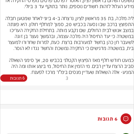
משפט השלום בראשון לציון, האוסר לפרסם פרטים מפרטי החקירה או 
ליה מלכה, בת 35 מראשון לציון, נרצחה ב-4 ביוני לאחר שמטען חבלה 
התפוצץ ברכב שבו נסעה בכביש 20, סמוך למחלף חולון. היא פונתה 
במצב אנוש לבית החולים, שם נקבע מותה. בתחילת החקירה העריכו 
במשטרה כי יעד החיסול היה מלכה עצמה, ובהמשך נעצר בן זוגה 
לשעבר חן כהן בחשד למעורבות ברצח. כעת, למרות שחרורו למעצר 
כמעט חודש חלף מאז הפיצוץ הקטלני בכביש 20, אך סימני השאלה 
סביב הרצח עדיין רבים. מי הזמין את החיסול, מי ביצע אותו ומה היה 
המניע- אלה השאלות שעדיין מנסים בימ"ר מרכז לפענח.
3
6 תגובות
6 תגובות