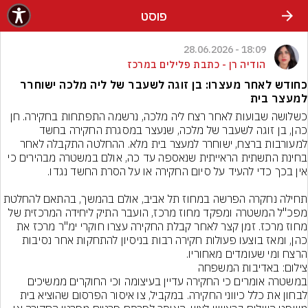
פוסט
18:09 - 28.06.2026
הודיה רן - כתבת פלילים במרכז
כחודש לאחר מעצרו: בן זוגה לשעבר של ליה מלכה ישוחרר
למעצר בית
כשלושה שבועות לאחר רצח ליה מלכה, נרשמה התפתחות בחקירה. חן 
כהן, בן זוגה לשעבר של מלכה, שנעצר במסגרת החקירה בחשד 
למעורבות ברצח, ישוחרר למעצר בית מלא. ההחלטה התקבלה לאחר 
בחינת התשתית הראייתית שנאספה עד כה, אולם במשטרה מבהירים כי 
תחילה נחקרה הפרשה במחוז תל אביב, אולם בהמשך, בהתאם להחלטת 
מפכ"ל המשטרה ומפקד מחוז מרכז, הועבר התיק ליחידה המרכזית של 
מחוז מרכז. זמן קצר לאחר קבלת החקירה עצרו חוקרי ימ"ר מרכז את 
כהן, ומאז בוצעו פעולות חקירה רבות בניסיון להתחקות אחר נסיבות 
הרצח ומי שעומדים מאחוריו.
צילום: באדיבות המשפחה
במשטרה אומרים כי החקירה עדיין בעיצומה וכי החוקרים ממשיכים 
לבחון את כלל כיווני החקירה. במקביל, צו איסור הפרסום שהוציא בית 