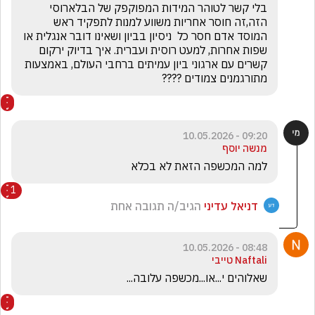
בלי קשר לטוהר המידות המפוקפק של הבלארוסי 
הזה,זה חוסר אחריות משווע למנות לתפקיד ראש 
המוסד אדם חסר כל  ניסיון בביון ושאינו דובר אנגלית או 
שפות אחרות, למעט רוסית ועברית. איך בדיוק ירקום 
קשרים עם ארגוני ביון עמיתים ברחבי העולם, באמצעות 
מתורגמנים צמודים ????
09:20 - 10.05.2026
מנשה יוסף
למה המכשפה הזאת לא בכלא
1
דניאל עדיני
הגיב/ה תגובה אחת
08:48 - 10.05.2026
Naftali טייבי
שאלוהים י...או...מכשפה עלובה...