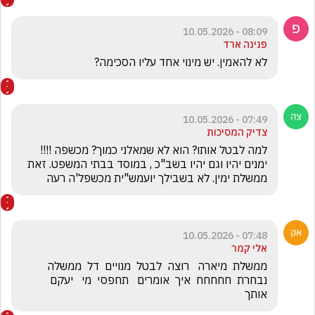
08:09 - 10.05.2026
פנינה ארד
לא להאמין. יש מינוי אחד עליו הסכימה?
07:49 - 10.05.2026
צדיק המסיכות
למה לבטל אותו? הוא לא שמאלני כמוך? מכשפה !!!!  
ימנים יהיו וגם יהיו בשב"כ , במוסד בבתי המשפט. זאת 
ממשלת ימין. לא בשבילך יועמש"ית מכשפל'ה רעה
07:48 - 10.05.2026
אלי קמר
ממשלת  מיארה   רוצה  לבטל  מנויים  דל  ממשלה  
נבחרת  חחחחח  איך  אומרים   תחפסי  מי   יעקם   
אותך  