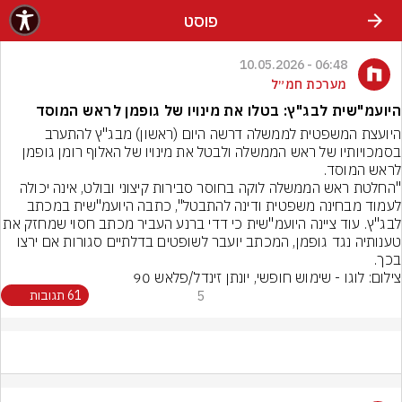
פוסט
06:48 - 10.05.2026
מערכת חמ״ל
היועמ"שית לבג"ץ: בטלו את מינויו של גופמן לראש המוסד
היועצת המשפטית לממשלה דרשה היום (ראשון) מבג"ץ להתערב 
בסמכויותיו של ראש הממשלה ולבטל את מינויו של האלוף רומן גופמן 
"החלטת ראש הממשלה לוקה בחוסר סבירות קיצוני ובולט, אינה יכולה 
לעמוד מבחינה משפטית ודינה להתבטל", כתבה היועמ"שית במכתב 
לבג"ץ. עוד ציינה היועמ"שית כי דדי ברנע העביר מכתב חס
טענותיה נגד גופמן, המכתב יועבר לשופטים בדלתיים סגורות אם ירצו 
בכך.
צילום: לוגו - שימוש חופשי, יונתן זינדל/פלאש 90
5
61 תגובות