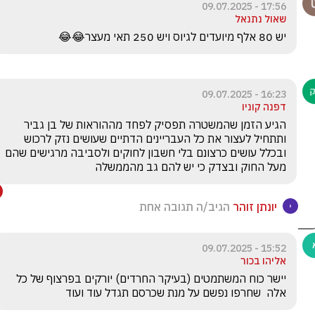
17:56 - 09.07.2025
שאול נתנאל
יש 80 אלף מיועדים לגיוס ויש 250 תאי מעצר😂😂
16:23 - 09.07.2025
דפנה קוניו
הגיע הזמן שהמשטרה תפסיק לפחד מההוראות של בן גביר 
ותתחיל לעצור את כל העבריינים הדתיים שעושים נזק לרכוש 
ובכלל עושים כרצונם בלי חשבון לחוקים ולסביבה מרגישים שהם 
מעל החוק ובצדק כי יש להם גב מהממשלה 
יונתן זוהר
הגיב/ה תגובה אחת
15:52 - 09.07.2025
אליהו בכור
יישר כוח המשתמטים (בעיקר החרדים) יורקים בפרצוף של כל 
אלה  שחרפו נפשם על מנת שכרסם תגדל עוד ועוד 