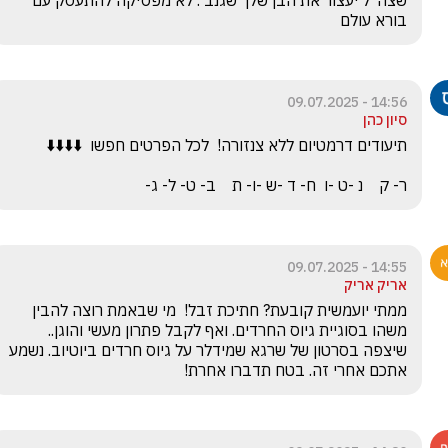
שצה״ל יעצור את הבן שלך שגנב . לא מפסיקה להתעסק עם 
בורא עולם 
14:56 - 09.07.2025
סיון כהן
ר- ק    נ -ט -ו  ח- ד -ש -ו- ת    ב- ט- ל- ג-
14:55 - 09.07.2025
אריק אריק
ממתי יועמשית קובעת? חתיכת זבל!  מי שבאמת רוצה להבין 
משהו בסוגיית גיוס החרדים. ואף לקבל פתרון מעשי והוגן..  
שיצפה בסרטון של שרגא שמידלר על גיוס חרדים ביוטיוב. נשמע 
אתכם אחרי זה. בטח תדברו אחרת!  