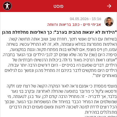
פוסט
15:16 - 04.05.2026
אביחי חיים - כתב בריאות ורווחה
"הילדות לא יוצאות מהבית בערב": כך האלימות מחלחלת מהגן
בשיחות עם הורים ואנשי חינוך, חוזרת שוב ושוב אותה תחושה קשה: 
האלימות מתפרצת במלוא עוצמתה, ולא, זה לא התחיל עכשיו. בשיחה 
עמנו, חן וייס מוצפי, אם לשלוש בנות מפתח תקווה וגננת במקצועה, 
סיפרה היום (שני) על מה שלא שמים לב לגבי הילדים ובני הנוער בחברה. 
"אנחנו רואות רגרסיה מאוד גדולה ביכולות הרגשיות-חברתיות של 
הילדים, דברים שפעם היו בסיסיים - היום דורשים הרבה יותר עבודה. 
הילדים היום מתקשים לדבר ביניהם זה מתחיל מהגן ונמשך גם לגילאים 
מוצפי מספרת כי אמנם נראה לאור המקרה הקשה של רצח ימנו זלקה 
ודסטאו צ'קול כי מדובר בתופעה שהחלה לאחרונה ובקרב בני נוער 
בלבד, אך לדבריה - זה מתחיל הרבה קודם לכן, עוד בגן. לטענתה, מי 
שמשלמים את המחיר הכבד במיוחד אלו המשפחות ובני הנוער, שבסך 
הכל רוצים לרדת למטה לשכונה ליהנות ומשם פעמים רבות הדברים 
מתגלגלים במהירות.