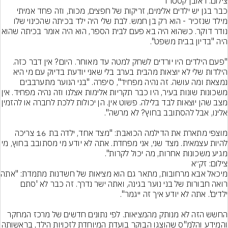
צילום: ראובן קסטרו
כבר בגן יש ילדים אלימים, זריקות של חפצים, מכות, וזה פחד אמיתי 
מילד שנזכיר - הוא רק בן חמש. לבת שלי היה ילד בכיתה שהכינוי שלו 
נודר דוקר. כשהוא היה בא פעם לבית הספר, 
"פעם הילדים היו יורדים לשחק למטה עד מאוחר. היום? אין דבר כזה. 
הילדות שלי לא יוצאות מהבית בערב בלי שאני יודעת בדיוק עם מי היא 
נמצאת ומה עושה. זה נהיה מפחיד", סיפרה. "בני הנוער מתערבבים 
משכונות שונות בעיר, היו כבר תקריות אלימות 
מצב שהן יוצאות לבד בלילה. פשוט אין. הן יכולות
מוצפי מתארת את הדילמה הכואבת: "מצד אחד, ילדה בת 16 צריכה 
להיות עצמאית. מצד שני, אני מפחדת. אתה לא יודע מי מ
מגיע משכונות אחרות, מה יכול לקרות".
צילום: זק״א
מיכאל אבא מרחובות
רואה חבורות של בני נוער בגינה, ואתה ישר נדרך. זה כבר לא 'סתם 
החשש הזה לא מנותק מהמציאות. לפי נתונים חדשים של מרכז המחקר 
והמידע והלמ"ס שהוצגו הבוקר בועדת המיוחד