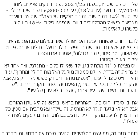
של ח"כ קטי שטרית, בשנת 2024/25 נפתחו תיקים פליליים ליותר 
מ-7,700 בני נוער (עד גיל 18), לעומת כ-6,800 בשנה שקדמה לה - 
עלייה של 14% בתוך שנה. נתונים חלקיים של ראמ"ה שהוצגו בוועדה 
מצביעים כי 7% מהתלמידים דיווחו שנפגעו פיזית ו-18% חוו סוג 
לדברי הורים ששוחחו עמנו והעדיפו להישאר בעילום שם, הפגיעה אינה 
רק פיזית, אלא גם בתחושת החופש. "הילדים שלנו גדלים אחרת. פחות 
עצמאות, יותר פחד, יותר מגבלות", אומרת אם נוספת.
צילום: ראובן קסטרו
וייס מציינת כי "זה מתחיל בגן. ילד שאין לו כלים - מתגלגל. ואף אחד לא 
עוצר את זה בדרך. אין לנו סמכות מול גל האלימות ההולך ומחריף". עוד 
תיארה וייס כיצד לדעתה, "אנשים מתעוררים רק כשיש מקרה קיצוני, אבל 
זה קורה כל יום ובכל עיר בארץ, הפעם זה בפתח תקווה, היה בב"ש 
אתי בן סעדון, הוסיפה: "האחריות בראש ובראשונה היא שלנו ההורים, 
אבל היא לא בלעדית. זה לא הנורמה. זה שילד יוצא מהבית עם סכין, כל 
הורה צריך לדעת מה קורה לילד. תציב גבולות. ההורים זועקים לשיתוף 
רותם גטריידה, ממועצת התלמידים והנוער, סיכם את התחושות והדברים 