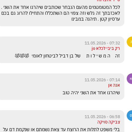
לכל המטומטמים מהעם הנבחר שכותבים שיהרגו אחד את השני . 
לאכזבתך זה גלש וזה צפוי הם השתכללו והתחילו להרוג גם בכם 
ערסיון קטן . תיהנה במבינו 
07:32 - 11.05.2026
רק ביבי לכלא jo
זה    ה מ ש י ל ו ת     של בן דביל לביטחון לאומי  🤣🤣🤣
07:14 - 11.05.2026
אנה אן
שיהרגו אחד את השני יהיה טוב
06:58 - 11.05.2026
צביקה סויקה
בלי משפט לתלות את הרוצח עד צאת נשמתם או שנקמת דם על 