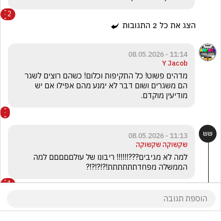
2
הצג את כל
2
התגובות
11:14 - 08.05.2026
Y Jacob
מדהים פשוט! כל התקיפות וכלום! כשהם רוצים לשגר 
הם משגרים ושום דבר לא ימנע מהם אפילו אם יש 
מודיעין מוקדם.
11:13 - 08.05.2026
שקשוקה שקשוקה
למה לא מגיבים???!!!!!! ריבונו של עולםםםםם למה 
הממשלה מפחדתתתתתת!?!?!?!?
1
עמלייה בונדה
הגיב/ה תגובה אחת