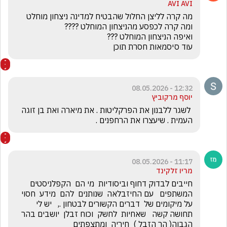
AVI AVI
עוד סיסמאות חסרת תוכן
12:32 - 08.05.2026
יוסף מרקוביץ
 לשגר ללבנון את הפרקליטות . את מיארה ואת בן זוגה 
העמית . שיעצרו את הרחפנים . 
11:17 - 08.05.2026
מריו זלקינד
חייבים לבדוק דחוף וביסודיות  מי הם  הקפלניסטים  
המשתפים   עם החיזבלאה  שנותנים  להם  מידע  חסוי   
על מיקומים של  דברים הקשורים לבטחון .,   יש לי 
תחושה קשה   שאחיות  לחשק  וכוח זבלן  יושבים בהר  
הגבוה( הר הזבל )  חיריה  ומתצפתים