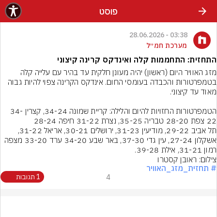
פוסט
03:38 - 28.06.2026
מערכת חמ״ל
התחזית: התחממות קלה ואינדקס קרינה קיצוני
מזג האוויר היום (ראשון) יהיה מעונן חלקית עד בהיר עם עלייה קלה 
בטמפרטורות והכבדה בעומסי החום. אינדקס הקרינה צפוי להיות גבוה 
הטמפרטורות החזויות להיום והלילה: קריית שמונה 34-24, קצרין 34-
תל אביב 29-22, מודיעין 31-23, ירושלים 30-21, אריאל 31-22, 
אשקלון 27-24, עין גדי 37-30, באר שבע 34-20 ערד 33-20 מצפה 
רמון 31-21, אילת 39-28.
צילום: ראובן קסטרו
# תחזית_מזג_האוויר
4
1 תגובות