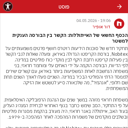
פוסט
19:06 - 04.05.2026
דור אופיר
הכסף החשאי של האייתוללות: הקשר בין הבורסה הענקית
למשטר
תחקיר חדש של סוכנות הידיעות רויטרס חושף פרטים משמעותיים על 
Nobitex, בורסת הקריפטו הגדולה באיראן, ומעלה שאלות לגבי הקשר 
בין פעילות קריפטו רחבת היקף לבין מוקדי כוח פוליטיים במדינה.
לפי הדיווח, הבורסה הוקמה על ידי האחים עלי ומוחמד חראזי, בני 
משפחה הנחשבת לאחת המשפיעות ביותר באיראן, עם קשרים ישירים 
לממסד הדתי והפוליטי הבכיר במדינה. השניים פעלו לאורך השנים תחת 
שם חלופי, "אגהמיר", מה שלכאורה סייע לטשטש את הזיקה 
משפחת חראזי מזוהה במשך שנים עם הנהגת הרפובליקה האיסלאמית. 
על פי התחקיר, הסב שימש כחבר בגוף האחראי לבחירת המנהיג העליון, 
בעוד האב, אייתוללה באגר חראזי, היה מעורב בהקמת מסגרות פוליטיות 