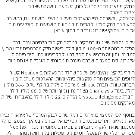
הקשרים הללו מציבים את Nobitex לא רק כפלטפורמה פיננסית, אלא 
כחלק ממארג רחב יותר של כוח, השפעה וגישה למשאבים.
צילום: רויטרס
הבורסה, שמשרתת לפי ההערכות מעל 11 מיליון משתמשים, המשיכה 
לפעול גם בתקופות של מתיחות ביטחונית משמעותית, כולל עימותים 
על פי נתונים שצוטטו בתחקיר, במהלך תקופות הלחימה עברו דרך 
הפלטפורמה יותר מ-100 מיליון דולר, כאשר חלק מהכספים זרמו מחוץ 
למדינה. נתון זה מדגיש את תפקידה של הקריפטו כתשתית פיננסית 
חוקרי בלוקצ'יין מצביעים על כך שחלק מהפעילות ב-Nobitex קשור 
לגופים הנמצאים תחת סנקציות בינלאומיות. ההערכות משתנות בין 
חברות שונות. חברת Elliptic מעריכה פעילות בהיקף של כ-366 מיליון 
דולר, בעוד Chainalysis מציגה נתון נמוך יותר של כ-68 מיליון דולר, 
וחברת Crystal Intelligence מזהה כ-22 מיליון דולר בהעברות ישירות 
בנוסף, לפי הממצאים, אר
מאות מיליוני דולרים בנכסים דיגיטליים 
ממנגנון שנועד לעקוף מגבלות פיננסיות בינלאומיות. מנגד, Nobitex 
מכחישה כל קשר לממשלה וטוענת כי פעילות בלתי חוקית מהווה חלק 