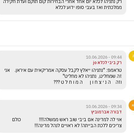
רק נתניהו לכלא יום אחד אחרי הבחירות קום תוקם ועדת חקירה 
ממלכתית ואז בעבי סופו ידוע לכלא
09:44 - 10.06.2026
רק ביבי לכלא jo
טראמפ: "נתניהו ייאלץ לקבל עסקה אמריקאית עם איראן.    אני 
וזה    ה נ י צ ח ו ן      ה מ ו ח ל ט ???
09:34 - 10.06.2026
דבורה אברמוביץ
אוי לה למדינה אם ביבי שוב ראש ממשלה!!!!               כולם 
צריכים ללכת הבייתה! לא ראויים לנהל מדינה!!!