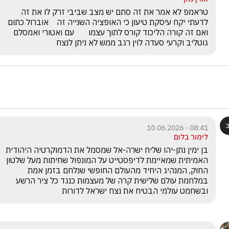
טראמפ לא אמר את זה סתם יש מצב שביבי זרק לו את זה 
לדעתי יקח עיסקת טיעון כי האופציה השנייה זה    אוברול כתום 
ואם זה קורה הליכוד קורס לתוך עצמו       עם ואטורי ואמסלם 
גוטליב וקרעי סעדה לוין רגב ממש לא ניתן לנצח
08:41 - 10.06.2026
לימור בלום
בן ימין נתן-יהו שליח ישרה-אל שמסמל את הדמוקרטיה היהודית 
האמיתית שמאיימת לדיפסטייט על המונפול שחיתות מעל שלטון 
החוק, המנהיג היחיד מהעולם החופשי שנלחם בזמן אמת 
במלחמת עולם שלישית קרה של מעצמות כנגד כל ציר הרשע 
ובשחמט עולמי הבטיח את נצח ישראל לדורות