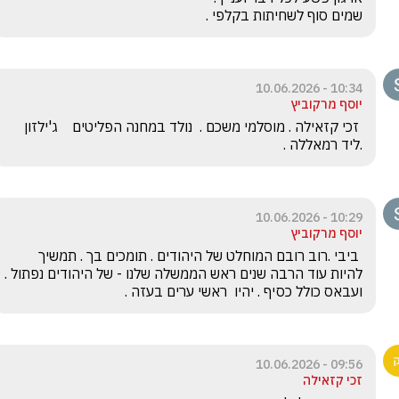
שמים סוף לשחיתות בקלפי .
10:34 - 10.06.2026
יוסף מרקוביץ
 זכי קזאילה . מוסלמי משכם .  נולד במחנה הפליטים    ג'ילזון 
.ליד רמאללה .
10:29 - 10.06.2026
יוסף מרקוביץ
 ביבי .רוב רובם המוחלט של היהודים . תומכים בך . תמשיך 
להיות עוד הרבה שנים ראש הממשלה שלנו - של היהודים נפתול . 
ועבאס כולל כסיף . יהיו  ראשי ערים בעזה .
09:56 - 10.06.2026
זכי קזאילה