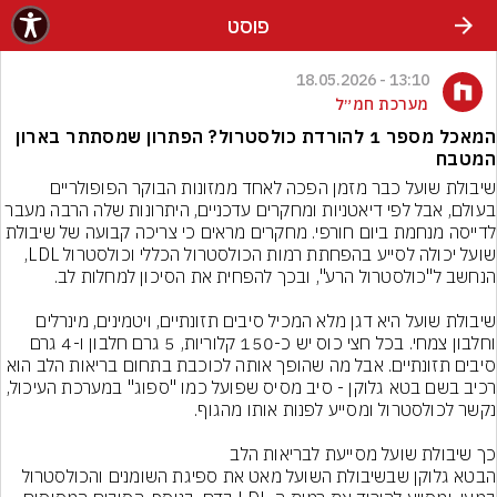
פוסט
13:10 - 18.05.2026
מערכת חמ״ל
המאכל מספר 1 להורדת כולסטרול? הפתרון שמסתתר בארון
המטבח
שיבולת שועל כבר מזמן הפכה לאחד ממזונות הבוקר הפופולריים 
בעולם, אבל לפי דיאטניות ומחקרים עדכניים, היתרונות שלה הרבה מעבר 
לדייסה מנחמת ביום חורפי. מחקרים מראים כי צריכה קבועה של שיבולת 
שועל יכולה לסייע בהפחתת רמות הכולסטרול הכללי וכולסטרול LDL, 
שיבולת שועל היא דגן מלא המכיל סיבים תזונתיים, ויטמינים, מינרלים 
וחלבון צמחי. בכל חצי כוס יש כ-150 קלוריות, 5 גרם חלבון ו-4 גרם 
סיבים תזונתיים. אבל מה שהופך אותה לכוכבת בתחום בריאות הלב הוא 
רכיב בשם בטא גלוקן - סיב מסיס שפועל כמו "ספוג" במערכת העיכול, 
הבטא גלוקן שבשיבולת השועל מאט את ספיגת השומנים והכולסטרול 