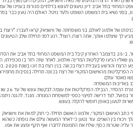
כשש שנים לאחר הרצח המזעזע של מאיה ווישניאק, התקיים היום (שני) בבית 
קר, מגיע לך שיצלמו אותך, אתה רוצח, רוצח", רגע לפני תחילת שלב הטיעונים 
שו מאסר עולם.
ם: באדיבות המשפחה
מאסר בפועל, ל
על פי כתב האישום המקורי, אלמוג הואשם תחילה כי חנק למוות את ווישניאק 
במהלך ויכוח בין השניים. עוד נטען כי לאחר המעשה צילם את גופתה כשהוא 