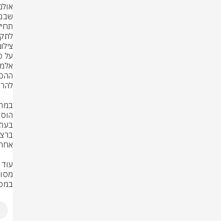
לתקי
צילום
במסג