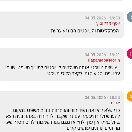
19:39 - 04.05.2026
יוסף מרקוביץ
 הפרקליטות והשופטים הם נגע צרעת .
19:21 - 04.05.2026
Papamapa Morin
  6 שנים משפט  אנחנו משלמים לשופטים למשוך משפט  שנים 
על שנים  הגיע הזמן לקצר הליכי משפט 
18:54 - 04.05.2026
אבי ב
כדי שלא יראו את הפדיחות והוותרנות בבית משפט במקום 
להעניש ולהרתיע .מה עם זה שקבר ילדה חיה באתר בניה ויצא 
בזול.כאילו אין ערך לחיי אדם.גם גננות שמכות ילדים חסרי ישע 
מרחמים ונותנים עונשים קלים.