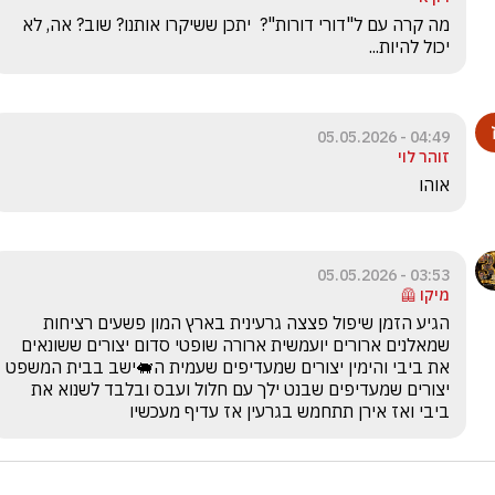
מה קרה עם ל"דורי דורות"?  יתכן ששיקרו אותנו? שוב? אה, לא 
יכול להיות...
04:49 - 05.05.2026
זוהר לוי
אוהו
03:53 - 05.05.2026
מיקו 🦺
הגיע הזמן שיפול פצצה גרעינית בארץ המון פשעים רציחות 
שמאלנים ארורים יועמשית ארורה שופטי סדום יצורים ששונאים 
את ביבי והימין יצורים שמעדיפים שעמית ה🐖ישב בבית המשפט 
יצורים שמעדיפים שבנט ילך עם חלול ועבס ובלבד לשנוא את 
ביבי ואז אירן תתחמש בגרעין אז עדיף מעכשיו