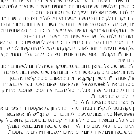
ה למזון שאתם אוכלים ובעיקר לבשר מסוג מאוד מסוים
ות המומלצת של בשר - פי שניים יותר מאשר בשנות ה-70.
 בריאות.
של עמידות לאנטיביוטיקה, כאשר המיקרוביום האנושי מושפע רבות מצריכת 
הבשר", אמרה ד"ר מישל ון קויקן, אורולוגית מאוניברסיטת קליפורניה בסן 
פרנסיסקו בראיון ל-Newsweek."זה לא אומר שאם תאכלו בשר אז בהכרח 
תפתחו דלקת בדרכי השתן, אבל זה יכול להגביר את הסיכוי שתסבלו מחיידק 
ד לתרופות המוכרות".
ל-Newsweek כמה עצות למניעת דלקות בדרכי השתן: "יש לוודא שהבשר 
על היגיינה נכונה, כולל ניגוב יסודי לאחר השימוש בשירותים. בנוסף, מומלץ 