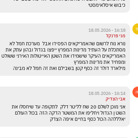
כיבוש איסלאימסטי
16:18 - 18.05.2026
מני פרנקל
נורא נוח לרשום שהאמריקאים הפסידו אבל  מערכת חמל לא 
מסתכלת על העתיד מדינות המפרץ ייפצו בגדול ובהון עתק את 
האמריקאים העיקר שישמידו את השטן האייטולות האירני ששולט 
מילארד דולר זה כסף קטן בשבילם ואת זה חמל לא מבינה 
16:14 - 18.05.2026
אבי הצדיק
אני מוכן לשלם 20 שח לליטר דלק  לתקופה עד שיחסלו את 
השט ן הגדול ויחליפו את המשטר הדקה הזה בכול העולם 
יאלללהה הכול כסף בחיים איפה הצדק 