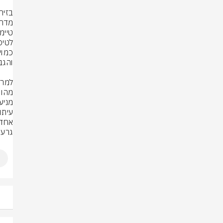
גרעינ