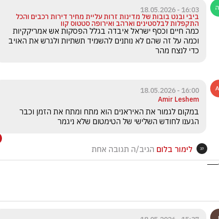
16:03 - 18.05.2026
ביבי ובנט בובות של מדינות זרות עליית מחיר דירות רכבים והכל
התקפלות לבלסטינים וארהב ואירופה סטטוס קוו
כמה חיים וכסף ישראל איבדה בגלל הפסקות אש אמריקקיות 
וכמה על זה שהם לא נותנים להשמיד תשתיות ולגרש את האויב 
כדי לנצח מהר
16:00 - 18.05.2026
Amir Leshem
במקום לגמור את האיראנים הוא מתח ומתח את הזמן וכבר 
הגענו לחודש השלישי של הטימטום שלא ניגמר
לימור בלום
הגיב/ה תגובה אחת