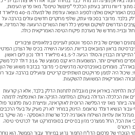
עולה מתוך דיווח נרחב בעיתון הכלכלי "פיננשל טיימס". מאז פרוץ העימות, 
על דלק בלבד. מדובר בסכומי עתק, שלפי מחקרים חדשים עולים בהרבה על 
לפי נתונים רשמיים של בית הספר ווטסון לעניינים בינלאומיים וציבוריים 
באוניברסיט
בשל התייקרות הבנזין והסולר הגיעה ל-41.5 מיליארד דולר נכון ליום ראשון. 
במספרי
בית בארה"ב
השלכות הלחימה באיראן אינן מוגבלות לתחנות הדלק בלבד, אלא הן קורעות 
לגזרים את הכלכלה הגדולה בעולם. המלחמה הזניקה את האינפלציה לרמתה 
י את הכל, החל ממצרכי מזון בסיסיים בסופרמרקט ועד לכרטיסי טיסה.
: רויטרס