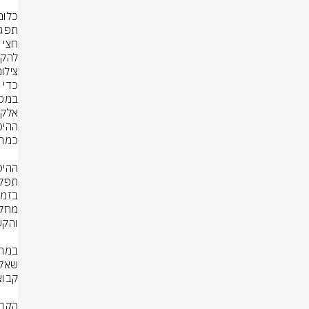
להקש
צילום