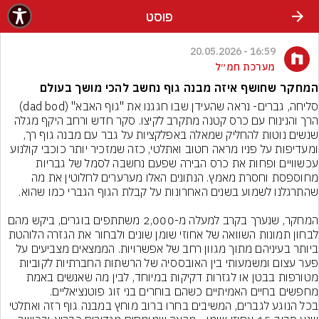
פוסט
16:59 - 20.05.2026
מערכת חמ״ל
המחקר שחושף איזה מבנה גוף נחשב להכי מושך בעולם
סליחה, גברים- נראה שהעידן שבו חגגנו את "גוף האבא" (dad bod) 
הרך והנינוח עם כרס קטנה מתקרב לקיצו. סקר חדש ורחב היקף מגלה 
שנשים נוטות להחליק שמאלה באפלקציות על גבר עם מבנה גוף רך, 
ומעדיפות על פניו מראה חטוב ואתלטי, כזה שמזכיר יותר כוכבי קולנוע 
עכשוויים ופחות את כרס הבירה שפעם נחשבה לסמל של גבריות 
מחוספסת וחסרת מאמץ. הנתונים האלו מערערים לחלוטין את מה 
המחקר, שנערך בקרב למעלה מ-2,000 משתתפים בוגרים, ביקש מהם 
לבחון תמונות השוואה של אחוזי שומן שונים ולבחור את הגזרה הלוהטת 
ביותר בעיניהם מתוך מגוון רחב של אפשרויות. הממצאים מצביעים על 
פער עצום ומשמעותי בין האובססיה של הרשתות החברתיות לקוביות 
מטורפות בבטן או לגזרות דקיקות במיוחד, לבין מה שאנשים באמת 
מחפשים בחיים האמיתיים כשהם בוחרים בני זוג פוטנציאליים.
בכל הנוגע לגברים, המשיבים בחרו ברוב מוחץ במבנה גוף רזה ואתלטי 