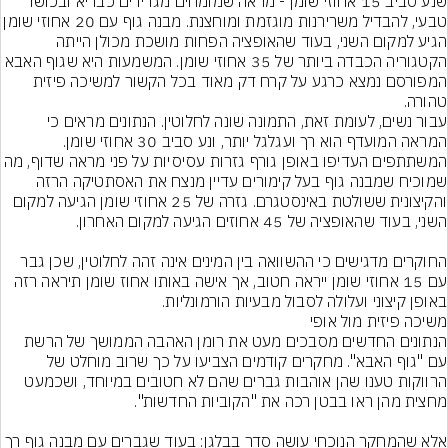
שנע סביב 15 אחוזי שומן - מראה שמומחים מגדירים כבריא ובכושר 
טבעי, להבדיל משרירנות מוגזמת ומוחצנת. מבנה גוף עם 20
הגיע למקום השני, בעוד שהאופציה הפחות מושכת מכולן הייתה 
הקטגוריה הכבדה ביותר של 35 אחוזי שומן. המשמעות היא שגוף האבא 
המפורסם נמצא כרגע על קרח דק מאוד בכל הקשור למשיכה פיזית 
טהורה.
עבור נשים, לעומת זאת, התמונה שונה לחלוטין. הנתונים מראים כי 
המראה המועדף הוא רך ועגלגל יותר, ונע סביב 30 אחוזי שומן. 
המשתתפים העדיפו באופן גורף גזרות עסיסיות על פני מראה שדוף
שמוכיח שמבנה גוף בעל קימורים עדיין מנצח את האסתטיקה הרזה 
והקיצונית ששולטת באינסטגרם. גזרה של 25 אחוזי שומן הגיעה למקום 
החוקרים מדגישים כי ההשוואה בין המינים אינה זהה לחלוטין, שכן גבר 
עם 15 אחוזי שומן ייראה חטוב, אך אישה באותו אחוז שומן תיראה רזה 
באופן קיצוני ועלולה לסבול מבעיות הורמונליות.
הנתונים החדשים מסבכים מעט את רומן האהבה הממושך של הרשת 
עם "גוף האבא". מחקרים קודמים הצביעו על כך שרוב מוחלט של 
הרווקות טענו שהן אוהבות גברים שהם לא חטובים במיוחד, ושכמעט 
אלא שהמחקר הנוכחי עושה סדר בבלגן: בעוד שגברים עם מבנה גוף רך 