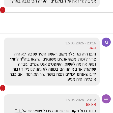
אני בולגרי ! אין על הבולגרים ! העדה הכי טובה בארץ !
23:16 - 16.05.2026
משנ
נועם היה מגיע לך מקום ראשון  השיר שזכה  לא היה 
צריך לזכות  ממש אנשים משוגעים  שיצאו ביה"ח לחולי 
נפש.. אין מה לעשות  השופטים אנטישמיים עובדה 
שהקהל אהב אותנו הם בכוונה לא נתנו לנו ניקוד גבוה 
ידעו שאנחנו  יכולים לנצח בושה שיר תת רמה   אם כבר 
איטליה  היה מגיע 
23:12 - 16.05.2026
אא אא
כבוד גדול מקום שני שיתפוצצו כל שונאי ישראל🇮🇱