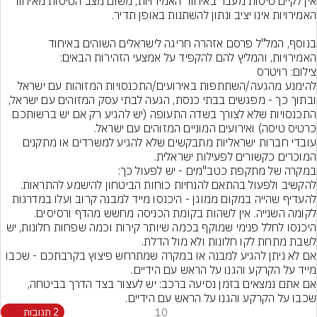
אין לקיים טיסות מעבר באיחוד האמירויות, משום מצב הטיסות מאיחוד 
בנוסף, המל"ל פרסם אזהרה חריגה לישראלים השוהים באיחוד 
האמירויות, והמליץ להם להקפיד על אמצעי הזהירות הבאים:
צילום: רויטרס
להימנע מהגעה/השתתפות באירועים/התכנסויות המזוהות עם ישראל 
ובתוך כך - מפגשים בבתי כנסת, הגעה לבתי עסק המזוהים עם ישראל, 
התכנסויות שלא לצורך בשדה התעופה (יש להגיע רק אם יש ברשותכם 
עובדי חברות ישראליות מתבקשים שלא להגיע למשרדים או מתקנים 
להעדיף שהייה במקום ממוגן - היכנסו מייד למבנה קרוב ועלו במדרגות 
היכנסו לחלל פנימי שמוקף בכמה שיותר קירות וכמה שפחות חלונות, יש 
אם לא ניתן להגיע למבנה או במקרה שמתרחש פיצוץ בקרבתכם - שכבו 
אם אתם נמצאים בזמן נסיעה ברכב: יש לעצור בצד הדרך בביטחה, 
שכבו על הקרקע והגנו על הראש עם הידיים.
10
2 תגובות