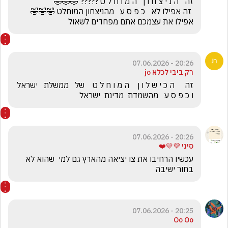
 זה אפילו לא   כ פ ס ע   מהניצחון המוחלט 🤣🤣🤣     
אפילו את עצמכם אתם מפחדים לשאול
20:26 - 07.06.2026
רק ביבי לכלא jo
זה     ה כ י ש ל ו ן    ה מ ו ח ל ט    של   ממשלת   ישראל    
ו כ פ ס ע   מהשמדת  מדינת  ישראל
20:26 - 07.06.2026
סיני 💜💛❤️
עכשיו הרחיבו את צו יציאה מהארץ גם למי  שהוא לא 
בחור ישיבה
20:25 - 07.06.2026
Oo Oo