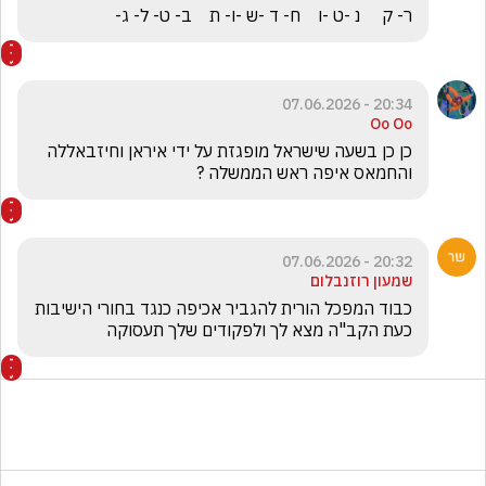
ר- ק     נ -ט -ו    ח- ד -ש -ו- ת    ב- ט- ל- ג-
20:34 - 07.06.2026
Oo Oo
כן כן בשעה שישראל מופגזת על ידי איראן וחיזבאללה 
והחמאס איפה ראש הממשלה ? 
20:32 - 07.06.2026
שמעון רוזנבלום
כבוד המפכל הורית להגביר אכיפה כנגד בחורי הישיבות 
כעת הקב"ה מצא לך ולפקודים שלך תעסוקה