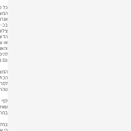
בכ-80% מאז תחילת המהלך - נתון שממחיש את ההשפעה הכלכלית הישירה.
צילום