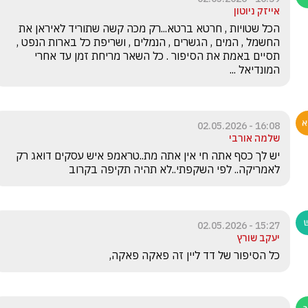
אייזק ניוטון
הכל שטויות , חרטא ברטא...רק מכה קשה שתוריד לאיראן את 
החשמל , המים , הגשרים , הנמלים , ושריפת כל בארות הנפט , 
תסיים באמת את הסיפור . כל השאר מריחת זמן עד אחרי 
המונדיאל ...
16:08 - 02.05.2026
שלמה אורבי
יש לך כסף אתה חי אין אתה מת..טראמפ איש עסקים דואג רק 
לאמריקה.. לפי השקפתי..לא תהיה תקיפה בקרוב
15:27 - 02.05.2026
יעקב שורץ
כל הסיפור של דד ליין זה פאקה פאקה, 