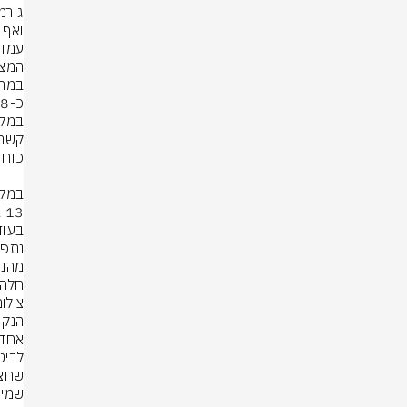
עמו 
חלה 
צילום