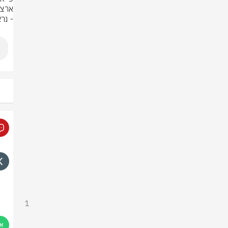
- נר
1