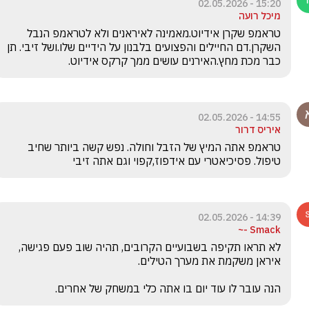
15:20 - 02.05.2026
מיכל רועה
טראמפ שקרן אידיוט.מאמינה לאיראנים ולא לטראמפ הנבל 
השקרן.דם החיילים והפצועים בלבנון על הידיים שלו.ושל זיבי. תן 
כבר מכת מחץ.האירנים עושים ממך קרקס אידיוט.
14:55 - 02.05.2026
איריס דרור
טראמפ אתה המיץ של הזבל וחולה. נפש קשה ביותר שחיב 
טיפול. פסיכיאטרי עם אידפוז,קפוי וגם אתה זיבי
14:39 - 02.05.2026
Smack -~
לא תראו תקיפה בשבועיים הקרובים, תהיה שוב פעם פגישה, 
הנה עובר לו עוד יום בו אתה כלי במשחק של אחרים.