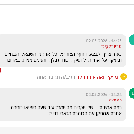
14:25 - 02.05.2026
מריו זלקינד
כעת  צריך  לבצע  דחוף  מצור על  כל  ארגוני  השמאל  הבזויים 
ובעיקר על  אחיות  לחשק  ,  כוח  זבלן ,  והנימפומניות  באדום 
מייקי רואה את הנולד
הגיב/ה תגובה אחת
14:24 - 02.05.2026
eve co
רמת אמינות .... של שקרים מהשמרל עוד שעה תוציאו כותרת  
אחרת שתתקן את הכותרת הזאת בושה 