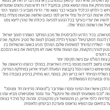
על רקע האיטיות, שלא לומר קיפאון במגעים בין ארצות הברית לאיראן, ממשל 
להמחיש כי הלחץ הכלכלי והצבאי כבר נושא פרי. הדוח מצביע כי המצור הימי 
רבה להשיג את יעדיו בעיקר בכל הנוגע לפגיעה ביכולת של טהרן לייצא נפט 
ניק סטיוארט, בכיר הזרוע הלוביסטית של מכון המחקר השמרני תומך ישראל 
הרשמי - השליח המיוחד למשימות שלום. המהלך מגיע בשעה שהשיחות בין 
נגטון לטהרן תקועות, עם הצעות שלפי שעה לא מקדמות את בוא ההסכם.
: רויטרס
סטיוארט נחשב לדמות מנוסה בזירה האיראנית. במהלך כהונתו הראשונה של 
טראמפ שימש כראש הסגל בקבוצת הפעולה לענייני איראן במחלקת המדינה, 
תחת השליח המיוחד דאז בריאן הוק. בנוסף, הוא מחזיק בניסיון בעבודה מול 
בבית הלבן אישרו את המינוי ומסרו שמדובר ב"מומחה מדיניות חד ומנוסה" 
רב במדיניות כלפי 