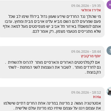
19:35 - 09.06.2026
אלירז אזולאי
מי שהולך נגד החרדים שידע שעוון גדול בידו!!! שימו לב שכל 
פעם שמרעים להם השם מביא עלינו אויבים מבית ומחוץ.. עזבו 
אותם לנפשם!!! באיזור תל אביב יש פצפיסטים מעל למאה אלף 
שלא מתגייסים מטעמי מצפון.. רק אומר לכם.
18:44 - 09.06.2026
יוסף מרקוביץ
 אם לקפלניסטים הארורים והארסיים מותר  להרוס ולהשחית  . 
גם לחרדים מותר .  לשבור את העצמות לשני המחנות - לשתי 
הקבוצות .
18:12 - 09.06.2026
H Ha
אסטרטגיה נעשה 2 מדינות במדינה אחת החרים דתיים שישלמו 