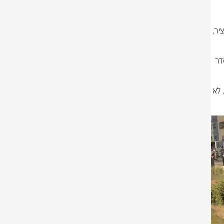
​קצין משטרה הכריז על הפרת סדר לא חוקית וכרז למפירי הסדר להתפנות מהציר, 
​כוחות המשטרה ולוחמי היס"מ פועלים ונערכים במקום על מנת להשיב את הסדר 
​משטרת ישראל תמשיך לאפשר את חופש הביטוי והמחאה כחוק. יחד עם זאת, לא 