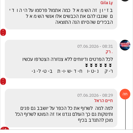
Gila Ly
ב ז י ו ן  זה הש מ א ל  כמה אתמול פרסמו על הי ה ו  ד י 
ם  שגנבו להם את הכבשים אלו אנשי הש מ א ל  
הבכירים שהסיתו הנה התוצאה 
08:31 - 07.06.2026
. רק
ר- ק     נ -ט -ו    ח- ד -ש -ו- ת    ב- ט- ל- ג-
08:29 - 07.06.2026
חיים הראל
למה למה  לשרוף את כל הכפר על יושבב גם פגים 
ותינוקות גם כך העולם נגדנו אז זה המוטו לשרוף הכל 
מוכן להתנדב בכיף
1