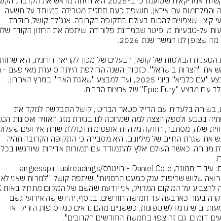
בעזה והמלחמות עם איראן, חושפת כעת תחזית מטרידה במיוחד על תשעה 
אירועי קיצון שצפויים להכות בעולם בתקופה הקרובה. אנג'לה קושל, חוקרת 
ממבצע "עם כלביא" ביוני 2025, ועד למבצע "שאגת הארי" במרץ האחרון, 
כעת, בשיחה בלעדית עם הדייל סטאר הבריטי, קושל התבקשה למקד את 
לשבש את שגרת החיים של מיליונים. היא מסבירה כי התקופה הקרובה תהיה 
חסרת מנוחה, כאשר העולם יאלץ להתמוד
.
מונה, Daniel Cole - רויטרס/angiesspiritualreadings
"אני רואה שלוש שריפות ענק 
וזה יקרה בעוד כארבעה עד חמישה חודשים. בנוסף, יהיו שישה אירועי גשם 
משמעותיים שיגרמו לשיטפונות, כששניים מהם נראים כמו סופות הוריקן או 