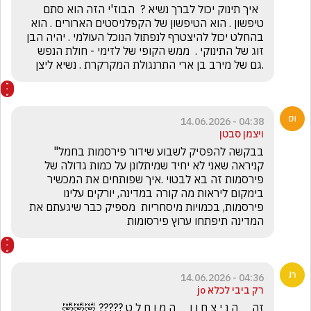
  איך תינוק יכול לברך נשיא ?  הבוז'י הזה הוא סתם  
טיפשון . הוא הטיפשון של הקפלניסטים הארורים . הוא 
בהחלט יכול להיצטרף לנפתול הנוכל העולמי . יהיה הבן 
זוג של התינוקי .  ממש הקופי של לזימי - חולת הנפש 
.גם של מירב בן ארי התרנגולת המקרקרת . נשיא ליצן 
04:38 - 14.06.2026
ויצמן סבטן
בבקשה להפסיק לשבוע שידור פירסמות בחמל" 
קניראה שאני לא יחיד שמיתלונן על כמות גדולה של 
פירסמות זה בא לבטוי .איך שפותחים את המכשיר 
בימקום ליראות מה קורה במדינה, יורקים עלינו 
פירסמות, בכמויות מיסחריות  מספיק כבר שיגעתם את 
המדינה תיפתחו ערוץ פירסומות
04:36 - 14.06.2026
רק ביבי לכלא jo