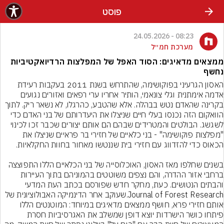
פוסט
08:23 - 24.05.2026
מערכת חמ״ל
ממצאים מדאיגים: הסוד האפל של המפלצות הרדיואקטיביות
נחשף
האסון הגרעיני בפוקושימה, שהתרחש בשנת 2011 בעקבות רעידת 
אדמה אימתנית וגלי צונאמי, הותיר אחריו ערי רפאים ואזורים נגועים 
בקרינה שהאדם נטש בבהלה. אלא שהטבע, כהרגלו, לא נשאר ריק. לתוך 
הוואקום הזה נכנסו בעלי חיים שניצלו את היעדרותם של בני האדם כדי 
לשגשג. הבולטים והמטרידים שבהם הם אותם יצורים שכבר זכו לכינוי 
"מפלצות פוקושימה" - בני כלאיים של חזירי בר פראיים שניצלו את 
בשנים שחלפו מאז האסון, האוכלוסייה של בני הכלאיים הללו התפוצצה 
ברחבי אזור ההדרה, והם נצפים משוטטים בהמוניהם בתוך העיירות 
והבתים הנטושים. כעת, מחקר חדש שפורסם בכתב העת המדעי 
Journal of Forest Research.שעוקב אחר הדינמיקה האבולוציונית של 
אותם חזירי פרא, חושף ממצאים מדאיגים במיוחד: המוטנטים הללו 
פיתחו כושר הישרדות יוצא דופן שמשלב את האגרסיביות חסרת 