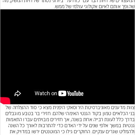
המעצורים של חיות הבר עם "כוח על" ביולוגי נסתר של חיות המשק, מה 
שהופך אותם לאיום אקולוגי עולמי של ממש.
צוות מדענים מאוניברסיטת הירוסאקי היפנית מצא כי סוד ההצלחה של 
בני הכלאיים טמון בקוד הגנטי האימהי שלהם. חזירי בר בטבע מוגבלים 
בדרך כלל לעונת רבייה אחת בשנה, אך חזירים מבויתים עברו התאמות 
גנטיות במשך אלפי שנים על ידי האדם כדי להתרבות לאורך כל השנה 
ולהמליט שגרים ענקיים. החוקרים גילו כי המוטנטים ירשו במדויק את 