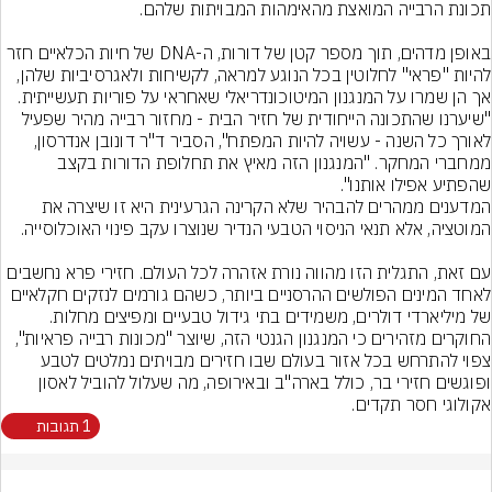
באופן מדהים, תוך מספר קטן של דורות, ה-DNA של חיות הכלאיים חזר 
להיות "פראי" לחלוטין בכל הנוגע למראה, לקשיחות ולאגרסיביות שלהן, 
אך הן שמרו על המנגנון המיטוכונדריאלי שאחראי על פוריות תעשייתית. 
"שיערנו שהתכונה הייחודית של חזיר הבית - מחזור רבייה מהיר שפעיל 
לאורך כל השנה - עשויה להיות המפתח", הסביר ד"ר דונובן אנדרסון, 
ממחברי המחקר. "המנגנון הזה מאיץ את תחלופת הדורות בקצב 
שהפתיע אפילו אותנו".
המדענים ממהרים להבהיר שלא הקרינה הגרעינית היא זו שיצרה את 
עם זאת, התגלית הזו מהווה נורת אזהרה לכל העולם. חזירי פרא נחשבים 
לאחד המינים הפולשים ההרסניים ביותר, כשהם גורמים לנזקים חקלאיים 
של מיליארדי דולרים, משמידים בתי גידול טבעיים ומפיצים מחלות. 
החוקרים מזהירים כי המנגנון הגנטי הזה, שיוצר "מכונות רבייה פראיות", 
צפוי להתרחש בכל אזור בעולם שבו חזירים מבויתים נמלטים לטבע 
ופוגשים חזירי בר, כולל בארה"ב ובאירופה, מה שעלול להוביל לאסון 
אקולוגי חסר תקדים.
1 תגובות