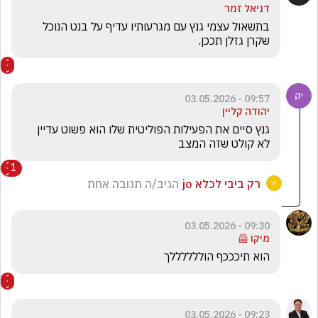
דניאל זמר
בתשאול עצמי גנץ עם מגרעותיו עדיף על בנט הנוכל 
שקרן גזלן תככן.
09:57 - 03.05.2026
יהודה קליין
גנץ סיים את הפעילות הפוליטית שלו הוא פשוט עדיין 
לא קולט שזה המצב
1
רק ביבי לכלא jo
הגיב/ה תגובה אחת
09:30 - 03.05.2026
מיקו 🦺
הוא תיכככף הוללללללך
09:23 - 03.05.2026