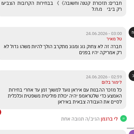
חברים: תזכורת  קטנה וחשובה》》 בבחירות  הקרובות  הצביעו 
רק ביבי    מ.ח.ל 
03:00 - 24.06.2026
טל מאיר
חברה זה לא צחוק גוג ומגוג מתקרב הולך להיות משהו גדול לא 
רק אמריקה יהיו בפנים
02:59 - 24.06.2026
לימור בלום
כל מזכר ההבנות עם איראן נועד למשוך זמן עד אחרי בחירות 
האמצע כדי שלטראמפ יהיה יכולת פוליטית משפטית וכלכלית 
לסיים את העבודה צבאית באיראן 
לי ברגמן
הגיב/ה תגובה אחת