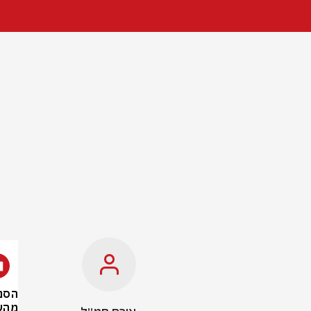
הסנ
מהע