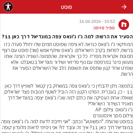
פוסט
10:52 - 16.06.2026
ספיר סויסה
הסעיר את הרשת: למה ג'ו ג'ונאס צפה במונדיאל דרך כאן 11?
המוזיקאי ג'ו ג'ונאס כנראה לא ציפה שפוסט תמים שלו יחולל סערה כזו 
ברשת, לפחות בקרב הישראלים. ג'ונאס שיתף אמש (שני) פוסט עם רצף 
תמונות אקראיות מפריז. כל כך אקראיות, שהתמונה השנייה הציגה אותו 
מעשן סיגר במרפסת עם נוף פריזאי ושידור מונדיאל בטאבלט. אלא 
שפרט אחד קטן שתפס את תשומת הלב של הישראלים הסעיר את 
בתמונה ניתן להבחין כי ג'ונאס צפה במשחק בין קטאר לשווייץ דרך כאן 
11 - כן, בעברית. הפרט הקטן הזה הוביל לשטף תגובות מצד ישראלים, 
ושאלה אחת העסיקה את כולם: למה שג'ו ג'ונאס יצפה במונדיאל דרך 
תאגיד השידור הישראלי?
ג'ו ג'ונאס. צילום: AP
צילום מסך אינסטגרם
בפוסט שהעלה "הפשוטע" נכתב: "אני חייבת לדעת למה ג'ו ג'ו
במונדיאל דרך כאן 11? איך זה עובד לו? אני ניסיתי לראות מלונדון קופה 