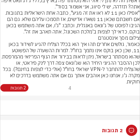
ראשית וזה לא נתן לי. אולי הוא מסתתר פה בארץ בכלל? ג'ו ג'ונאס איפה 
אתה? תזדהה, יש לי סיווג, אני אשמור בסוד".
"אפילו כאן 11 לא ראו את זה מגיע", כתבה אחת הישראליות בתגובות. 
אם חשבתם שכאן 11 נשארו אדישים, אז תסמכו עליהם שלא. גם הם 
הגיבו לפוסט של ג'ונאס באנגלית, וכתבו: "ג'ו, אם אתה משתמש בכאן 
בוקס, כדאי לך לצפות ב'מלכת השכונה', אתה תאהב את זה".
צילום מסך אינסטגרם
כאמור, גולשים אחרים תהו איך הוא בכלל הצליח להגיע לשידור בכאן 
11, שכן כאן בוקס אינו נתמך בחו"ל. למרות ההשערה של הפשוטע 
שהוא מסתתר בישראל, ניתן לראות בבירור את הנוף הפריזאי מהמר
לכן ההסבר ההגיוני היחיד הוא שג'ונאס צפה דרך לינק פיראטי, או 
שהצליח להתחבר ל-VPN ישראלי בחו"ל (אולי כדי לצפות בחינם?). בכל 
מקרה ג'ו, אנחנו כאן אוהבים אותך גם אם אתה משתמש בדרכים לא 
חוקיות.
4
2 תגובות
2 תגובות