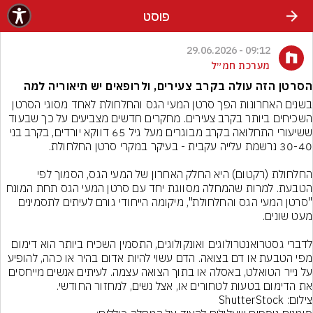
פוסט
09:12 - 29.06.2026
מערכת חמ״ל
הסרטן הזה עולה בקרב צעירים, ולרופאים יש תיאוריה למה
בשנים האחרונות הפך סרטן המעי הגס והחלחולת לאחד מסוגי הסרטן 
השכיחים ביותר בקרב צעירים. מחקרים חדשים מצביעים על כך שבעוד 
ששיעורי התחלואה בקרב מבוגרים מעל גיל 65 דווקא יורדים, בקרב בני 
החלחולת (רקטום) היא החלק האחרון של המעי הגס, הסמוך לפי 
הטבעת. למרות שהמחלה מסווגת יחד עם סרטן המעי הגס תחת המונח 
"סרטן המעי הגס והחלחולת", מיקומה הייחודי גורם לעיתים לתסמינים 
לדברי גסטרואנטרולוגים ואונקולוגים, התסמין השכיח ביותר הוא דימום 
מפי הטבעת או דם בצואה. הדם עשוי להיות אדום בהיר או כהה, להופיע 
על נייר הטואלט, באסלה או בתוך הצואה עצמה. לעיתים אנשים מייחסים 
את הדימום בטעות לטחורים או, אצל נשים, למחזור החודשי.
צילום: ShutterStock