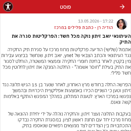
פוסט
17:22 - 13.05.2026
הודיה רן - כתבת פלילים במרכז
העיתונאי יואב זיתון נוקה מכל חשד: הפרקליטות סגרה את
התיק
אתמול (שלישי) הודיעה פרקליטות מחוז מרכז על סגירת תיק החקירה 
נגד העיתונאי והכתב הצבאי של ynet, יואב זיתון, שנחשד בביצוע עביר
מין בקטין. לאחר בחינת חומרי החקירה וממצאי המשטרה, הוחלט לסגור 
את התיק בעילת "חוסר אשמה" - החלטה המנקה את זיתון לחלוטין מכל 
הפרשה החלה בחודש מרץ האחרון, לאחר שנער בן 15 הגיש תלונה נגד 
זיתון וטען כי השניים הכירו באמצעות אפליקציית היכרויות ובהמשך 
נפגשו במרכז הארץ. לטענת המתלונן, במהלך המפגש הותקף באלימות 
בעקבות התלונה נעצר זיתון, והחקירה נוהלה על ידי יחידת ההונאה של 
מחוז מרכז יחד עם תחנת ראשון לציון. במסגרת החקירה נבדקו 
התכתבויות בין הצדדים לצד ממצאים רפואיים שנאספו בתיק.