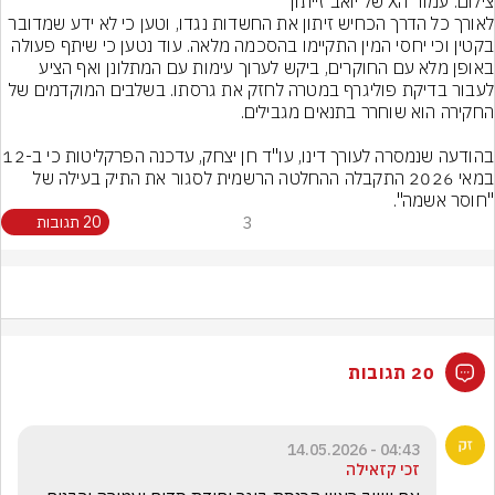
צילום: עמוד הX של יואב זייתון
לאורך כל הדרך הכחיש זיתון את החשדות נגדו, וטען כי לא ידע שמדובר 
בקטין וכי יחסי המין התקיימו בהסכמה מלאה. עוד נטען כי שיתף פעולה 
באופן מלא עם החוקרים, ביקש לערוך עימות עם המתלונן ואף הציע 
לעבור בדיקת פוליגרף במטרה לחזק את גרסתו. בשלבים המוקדמים של 
בהודעה שנמסרה לעורך דינו, עו"ד חן יצח
במאי 2026 התקבלה ההחלטה הרשמית לסגור את התיק בעילה של 
"חוסר אשמה".
3
20 תגובות
20 תגובות
04:43 - 14.05.2026
זכי קזאילה