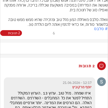
אבל אל דאגה, פינס חגגה אמש (שבת) עם כל החברים (כולל אותו אחד 
שעשה את הפדיחה) במסיבה מושקעת שכללה בריכה, ארוחה מפנקת 
וואלה סלבס מאחלת המון מזל טוב ומזכירה שהיא ממש ממש טובה 
בלשמור סודות, אז כדאי להזמין אותה ליום הולדת 30.
# סלבס
6
2 תגובות
2 תגובות
12:17 - 21.06.2026
יוסף מרקוביץ
 איזו שמחה . מזל טוב . ערוץ 13 . הערוץ המקולל 
התחיל לפטר את כל  המחבלים - השדרנים . השדרנים 
האלה . הם הורסים את המדינה . יותר ארסיים ממחבלי 
הנוחבא . ימ" ש וזיכרם .שהאדמה תבלע אותם . הם 