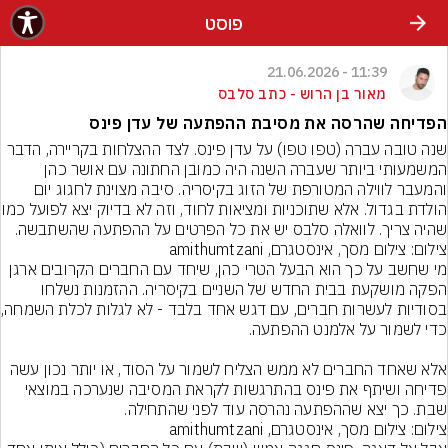
פוסט
11:39 - 21.06.2026
מאור בן הרוש - כתב סלבס
הפדיחה שהרסה את מסיבת ההפתעה של עדן פינס
שנה טובה עברה (טפו טפו) על עדן פינס. לצד ההצלחות בקריירה, הדבר 
המשמעותי ביותר שעברה השנה היה כמובן החתונה עם אושר כהן 
והמעבר לווילה המטורפת של הזוג בקיסריה. סיבה מצוינת לחגוג יום 
הולדת בגדול. אלא שתוכניות ומצ
שהיה צריך. לוואלה סלבס יש את כל הפרטים על ההפתעה שהשתבשה.
צילום: צילום מסך, אינסטגרם, amithumtzani
מי שחשב על כך הוא הבעל הטרי כהן, שיחד עם החברים הקרובים ארגן 
הפקה מושקעת בבית החדש של השניים בקיסריה. ההזמנות נשלחו 
בסודיות לעשרות 
אלא שאחד החברים לא ממש הצליח לשמור על הסוד, או יותר נכון עשה 
פדיחה ושיתף את פינס בהתרגשות לקראת המסיבה שנערכה במוצאי 
שבת. כך יצא שההפתעה נהרסה עוד לפני שהתחילה.
צילום: צילום מסך, אינסטגרם, amithumtzani