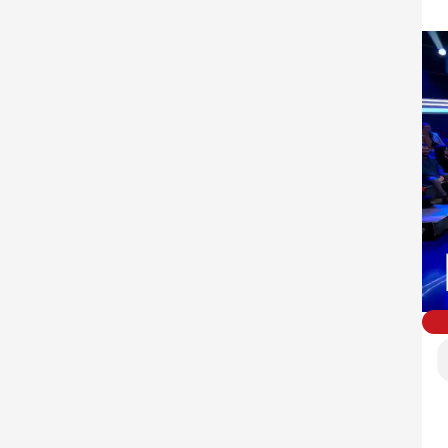
לתוכנית "הפטריוטים". וקיבל בראש מינון מגל:  