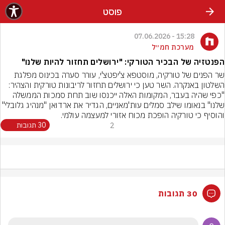
פוסט
15:28 - 07.06.2026
מערכת חמ״ל
הפנטזיה של הבכיר הטורקי: "ירושלים תחזור להיות שלנו"
שר הפנים של טורקיה, מוסטפא צ'יפטצ'י, עורר סערה בכינוס מפלגת 
השלטון באנקרה. השר טען כי ירושלים תחזור לריבונות טורקית והצהיר: 
"כפי שהיה בעבר, המקומות האלה ייכנסו שוב תחת סמכות הממשלה 
שלנו" בנאומו שילב סמלים עות'מאניים, הגדיר את ארדואן "מנהיג גל
והוסיף כי טורקיה הופכת מכוח אזורי למעצמה עולמי.
2
30 תגובות
30 תגובות