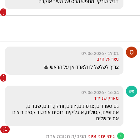
דביל טורקי  מחפש הרס של העיר אנקרה 
17:01 - 07.06.2026
נשר על הגב
צריך לשלשל לו ולארדואן על הראש 💩
16:34 - 07.06.2026
מארק שניידר
גם ספרדים, צרפתים, יוונים, ותיקן, דנים, שבדים, 
אתיופים, קטולים, אנגליקים, רוסים אורטודוקסים רוצים 
את ירושלים
1
גימי ימני ציוני
הגיב/ה תגובה אחת