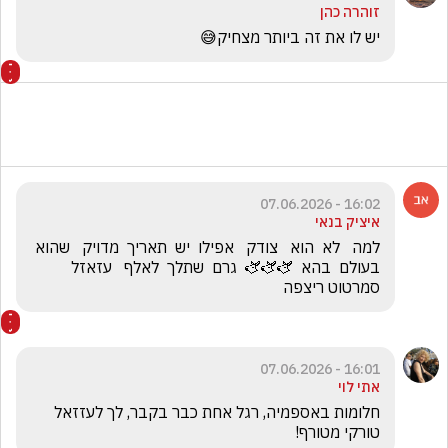
זוהרה כהן
יש לו את זה ביותר מצחיק😅
16:02 - 07.06.2026
איציק בנאי
למה   לא  הוא   צודק   אפילו  יש  תאריך  מדויק   שהוא  
בעולם  בהא  🫏🫏🫏  גרם  שתלך  לאלף   עזאזל 
סמרטוט ריצפה 
16:01 - 07.06.2026
אתי לוי
חלומות באספמיה, רגל אחת כבר בקבר, לך לעזזאל 
טורקי מטורף!