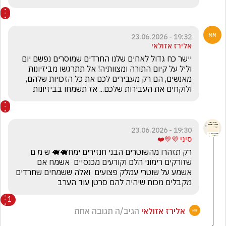
19:32 - 23.06.2026
אלירז אזולאי
יישר כח גדול לאחים שלנו החרדים שמוסרים נפשם יום 
וליל על קיום התורה ומצוותיה! אל תתרגשו מביזיונות 
מאנשים, הם רק מעבירים לכם את כל הזכויות שלהם, 
ולוקחים את העבירות שלכם... אז תשמחו בביזיונות 
19:30 - 23.06.2026
סיני 💜💛❤️
רק תזהרו מהשוטרים הבני חנזירים ימח🐖🐖 ש מ ם 
שזורקים רימוני הלם וקורעים מכנסיים  אשמח אם 
אשמע על שוטרי עמלק פצועים  ואלה ששמחים שחרדים 
מקבלים מכות שיהיה להם סרטן עוד הערב
1
אלירז אזולאי
הגיב/ה תגובה אחת