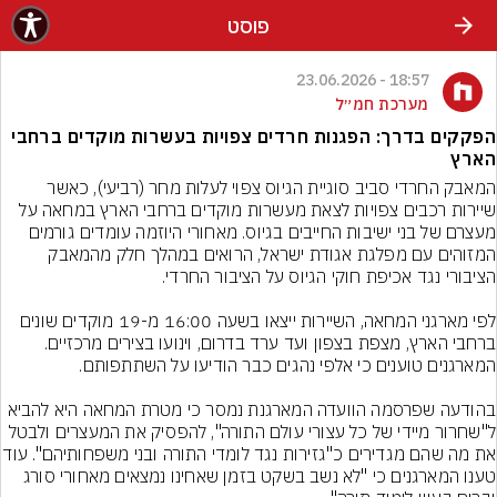
פוסט
18:57 - 23.06.2026
מערכת חמ״ל
הפקקים בדרך: הפגנות חרדים צפויות בעשרות מוקדים ברחבי
הארץ
המאבק החרדי סביב סוגיית הגיוס צפוי לעלות מחר (רביעי), כאשר 
שיירות רכבים צפויות לצאת מעשרות מוקדים ברחבי הארץ במחאה על 
מעצרם של בני ישיבות החייבים בגיוס. מאחורי היוזמה עומדים גורמים 
המזוהים עם מפלגת אגודת ישראל, הרואים במהלך חלק מהמאבק 
לפי מארגני המחאה, השיירות ייצאו בשעה 16:00 מ-19 מוקדים שונים 
ברחבי הארץ, מצפת בצפון ועד ערד בדרום, וינועו בצירים מרכזיים. 
בהודעה שפרסמה הוועדה המארגנת נמסר כי מטרת המחאה היא להביא 
ל"שחרור מיידי של כל עצורי עולם התורה", להפסיק את המעצרים ולבטל 
את מה שהם מגדירים כ"גזירות נגד לומדי 
טענו המארגנים כי "לא נשב בשקט בזמן שאחינו נמצאים מאחורי סורג 