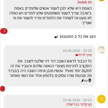
Judah 10
האמת היא שלא יתכן לעצור אנשים שלומדים באמת 
בישיבה וצריך לעצור משתמטים שלא לומדים ויש כאלה 
לא מעט אז לשחרר את הלומדים ומייד ולעצור את מי 
שצריך 
2
הצג את כל
2
התגובות
20:28 - 23.06.2026
סיני 💜💛❤️
כל הכבוד לראש השבכ דוד זיני שלקח לשבכ  את 
התקציב לחגיגות מצעדי הגאווה שלהם והעביר את זה 
למקום יותר מועיל  עכשיו מובן איפה השבכ היה ב7/10  
מה שבטוח שהיו עסוקים בלטחון אחד את השני מאחור
🦍🥒🌶
20:23 - 23.06.2026
כץ קלנר גבריאלה.