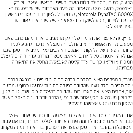
הבעיה, כמובן, מתחילה בלוח השנה. האייפון הראשון יצא לשוק רק 
ב-2007, כמעט 30 שנה אחרי ההופעה האחרונה של אלביס. גם ה-
Motorola DynaTAC 8000X, שנחשב לטלפון הנייד המסחרי הראשון 
שנמכר לציבור, הגיע לשוק רק ב-1983 - שש שנים אחרי אותו ערב 
ועדיין, זה לא עצר את הדמיון של חלק מהמגיבים. אחד מהם כתב שאם 
מסע בזמן היה אפשרי, הוא בהחלט היה מנצל אותו כדי להגיע לכמה 
שיותר הופעות של הלהקות והאמנים האהובים עליו. מגיב אחר טען שגם 
אם לא היו אנטנות סלולריות ב-7
תמונות או וידאו, כך שהיעדר קליטה לא באמת מחסל את התיאוריה 
מנגד, הספקנים הציעו הסברים הרבה פחות בידיוניים - וכנראה הרבה 
יותר סבירים. חלק טענו שמדובר בפנקס חתימות עם עט כסוף שמחזיר 
אור, אחרים הציעו את האפשרות שמדובר במצלמת כיס ישנה, טייפ קטן, 
בקבוקון משקה או חפץ אחר שהיה נפוץ הרבה יותר בשנות ה-70 מאשר 
אחד המגיבים כתב שזה "נראה כמו מצלמה", והזכיר שבשנות ה-70 
כבר היו מצלמות בגודל דומה פחות או יותר לטלפון מודרני, גם אם עבות 
ומסורבלות בהרבה. אחר טען שעצר 