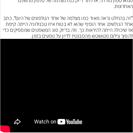
סמארטפון מודרני, או ליתר דיוק כמו מצלמה של טלפון מהשנים 
"זה בהחלט נראה מאוד כמו מצלמה של אחד הטלפונים של היום", כתב 
אחד הגולשים. אחר הוסיף שהוא לא בטוח איזו טכנולוגיה הייתה קיימת 
אז שיכולה הייתה להיראות כך. וזה בדיוק סוג המשפטים שמספיקים כדי 
להפוך צילום מטושטש מהסבנטיז לדיון על נוסעים בזמן.