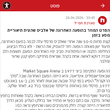
פוסט
10:45 - 24.06.2026
מערכת חמ״ל
הפרט המוזר בהופעה האחרונה של אלביס שהצית תיאוריית
מסע בזמן
קצת פחות מ-50 שנה אחרי שאלביס פרסל
תיעוד ישן מאותה הופעה חזר להעסיק את הרשת - ולא בגלל הביצוע, 
החליפה הלבנה או המיתולוגיה סביב ימיו האחרונים. הפעם, תשומת הלב 
עברה דווקא לאישה אחת בקהל, שנראית מחזיקה חפץ קטן, שחור 
ההופעה התקיימה ביוני 1977 ב-Market Square Arena 
שבאינדיאנפוליס, אינדיאנה, והיא הייתה הפעם האחרונה שבה "מלך 
הרוקנרול" הופיע בפני קהל. שבעה שבועות לאחר מכן, ב-16 באוגוסט 
1977, פרסלי מת באחוזת גרייסלנד שבטנסי בגיל 42, לאחר שלקה 
בדום לב.
בתיעוד שצף מחדש ברשת, גולשים הבחינ
שחור, מלבני, עם כתם כסוף או מחזיר אור בחלקו העליון. מכאן הדרך 
לתיאוריה הייתה קצרה: חלק מהמגיבים טענו שהחפץ נראה כמו 