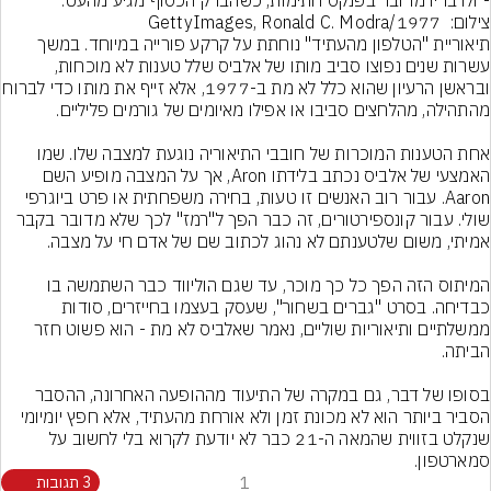
- ולדבריו מדובר בפנקס חתימות, כשהברק הכסוף מגיע מהעט.
צילום:  1977/GettyImages, Ronald C. Modra
תיאוריית "הטלפון מהעתיד" נוחתת על קרקע פורייה במיוחד. במשך 
עשרות שנים נפוצו סביב מותו של אלביס שלל טענות לא מוכחות, 
ובראשן הרעיון שהוא כלל לא מת ב-1977, 
אחת הטענות המוכרות של חובבי התיאוריה נוגעת למצבה שלו. שמו 
האמצעי של אלביס נכתב בלידתו Aron, אך על המצבה מופיע השם 
Aaron. עבור רוב האנשים זו טעות, בחירה משפחתית או פרט ביוגרפי 
שולי. עבור קונספירטורים, זה כבר הפך ל"רמז" לכך שלא מדובר בקבר 
המיתוס הזה הפך כל כך מוכר, עד שגם הוליווד כבר השתמשה בו 
כבדיחה. בסרט "גברים בשחור", שעסק בעצמו בחייזרים, סודות 
ממשלתיים ותיאוריות שוליים, נאמר שאלביס לא מת - הוא פשוט חזר 
בסופו של דבר, גם במקרה של התיעוד מההופעה האחרונה, ההסבר 
הסביר ביותר הוא לא מכונת זמן ולא אורחת מהעתיד, אלא חפץ יומיומי 
שנקלט בזווית שהמאה ה-21 כבר לא יודעת לקרוא בלי לחשוב על 
סמארטפון.
1
3 תגובות