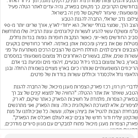
הטבע והגנים וצוות שמורת נחל תנינים, הקינים מוגנו, תוך גידור האזור. 
בחודשים הקרובים, כך מקווים בפארק, נהיה עדים לאתר הטלה פעיל 
ומשמעותי, שיעזור לשיקום של מין זה בישראל.
צילום: נדב ישראלי, החברה להגנת הטבע
הצב הרך, שמצוי בנחלי ישראל, הוא ייחודי לארץ, אורך שריונו יותר מ-90 
ס"מ ומשקלו עשוי להגיע לעשרות קילוגרמים. עונת הרבייה שלו מתרחשת 
סביב החודשים מאי-יוני, כאשר הנקבות חופרות גומות בגדות נחלים, 
מטילות שם את ביציהן ומכסות אותן באדמה. לאחר כחודשיים בוקעים 
הצבונים ורצים למים. תוחלת חייהם של הצבים הרכים משתרעת על פני 
עשרות שנים, אולם, בעשורים האחרונים חל צמצום משמעותי במספרם 
בארץ, בשל צמצום בבתי גידול טבעיים, זיהומי מים ופגיעת בני אדם. 
הריכוזים המשמעותיים שנותרו כיום בארץ מצויים בשמורת החולה ובגן 
לדברי חן רוזן, רכז פארק הצפרות מעגן מיכאל, של החברה להגנת 
הטבע, שאיתר את אתר ההטלה: "החוויה של למצוא קינים של צב רך 
בפארק הצפרות, מלמדת על חשיבות הפארק כאתר שיקום, לא רק 
לציפורים, אלא למערכת האקולוגית כולה. צוות הפארק ואני מתרגשים 
מבחירת הצבות להטיל את ביציהן אצלנו, ונעשה כל שביכולתנו על מנת 
שהקינון יצליח ודור חדש של צבים יבוא לעולם ויאכלס את הפארק".
פארק הצפרות מעגן מיכאל פתוח למבקרים עם מגוון סיורים מודרכים, 
בתיאום מראש.
3
הוסף תגובה