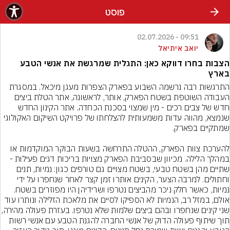
פוסט
09:51 - 02.07.2026
יואב איתיאל
הצבות בחרו דווקא כאן: התגלית שמרגשת את אנשי הטבע
בארץ
התרגשות רבה נרשמה השבוע בפארק הצפרות מעגן מיכאל. במסגרת 
העבודה השוטפת בשטח הפארק, אותר, לראשונה, אתר הטלת ביצים 
חדש של צבים רכים - מין שמצוי בסכנת הכחדה. אתר הקינון החדש 
שנמצא, מהווה עדות משמעותית להצלחתו של פרויקט השיקום האקולוגי 
להערכת צוות הפארק, ההטלה התרחשה בשעות הבוקר המוקדמות או 
במהלך הלילה. מכיוון שבסביבת הפארק מצויות בריכות דגים פעילות - 
שתיים מהן בשטח טבעי, בשטח מצויים גם טורפים כגון: נמיות, תנים 
וחתולים. למרבה הצער, הקינים אותרו זמן קצר לאחר שנחפרו על ידי 
נמיות, כאשר חלק ניכר מהביצים נטרפו ושרידיהן היו מפוזרים בשטח. 
אולם, במזל רב, הנמיות לא הספיקו לסיים את מלאכת הזלילה ונותרו עוד 
שני קינים שנחפרו ובהם ביצים שלמות שלא נטרפו. בעזרת פ
תוך שיתוף פעולה הדוק של אנשי החברה להגנת הטבע עם אנשי רשות 