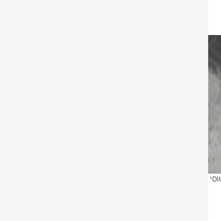
הושמדו כלי טיס רבים ביניהם: מטוסי ׳כח קדס׳ של משמרות המהפכה ומסוקי 
בנוסף, הותקפו מסלולי המראה ומערכות הגנה וגילוי אשר נועדו לפעול נגד מטוסי 