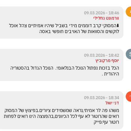
18:46 - 09.03.2026
וורמונט גחלילי
⬇️המסוקי קרב דוממים מידי בשביל שיהיו אמיתיים צהל אוכל 
לוקשים והסוואות של האויבים חופשי באסה
18:42 - 09.03.2026
יוסף מרקוביץ
הכל בזכות נפתול הנוכל הבנלאומי.  הנוכל הגדול בהסטוריה 
היהודית .
18:34 - 09.03.2026
דני יואל
משהו פה לר אמיתי,נראה שמשמידים ציורים.בפיצוץ של המסוק 
רואים שהרוטור לא עף לכל הכיוונים,בהפצצה הינו רואים לפחות 
רוטור עף.פייק