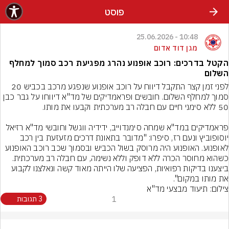
פוסט
10:48 - 25.06.2026
מגן דוד אדום
הקטל בדרכים: רוכב אופנוע נהרג מפגיעת רכב סמוך למחלף
השלום
לפני זמן קצר התקבל דיווח על רוכב אופנוע שנפגע מרכב בכביש 20 
סמוך למחלף השלום. חובשים ופראמדיקים של מד"א דיווחו על גבר כבן 
פראמדיקים במד"א שמחה סימנדוייב, ידידיה ווגשל וחובשי מד"א רזיאל 
יוסופוביץ ונעם רז, סיפרו: "מדובר בתאונת דרכים מזעזעת בין רכב 
לאופנוע. האופנוע היה מרוסק בשול הכביש ובסמוך שכב רוכב האופנוע 
כשהוא מחוסר הכרה ללא דופק וללא נשימה, עם חבלה רב מערכתית. 
ביצענו בדיקות רפואיות, הפציעה שלו הייתה מאוד קשה ונאלצנו לקבוע 
את מותו במקום".
צילום: תיעוד מבצעי מד"א
1
3 תגובות