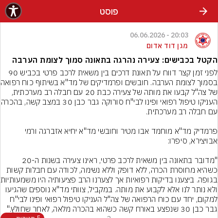
פוסט
20:03 - 06.06.2026
מגן דוד אדום
הקטל בכבישים: צעירה נהרגה בתאונה סמוך לצומת הערבה
לפני זמן קצר דווח על תאונת דרכים בין משאית לרכב פרטי בכביש 90 
בסמוך לצומת הער
של צה"ל קבעו את מותה של צעירה כבת 20 עם חבלה רב מערכתית, 
העניקו טיפול רפואי ופינו לבי"ח סור
פרמדיק מד"א מוחמד אבו מטיר וחובשי מד"א יחיא אזברגה ורמי 
"מדובר בתאונה בין משאית לרכב פרטי, ראינו צעירה בשנות ה-20 
כשהיא מחוסרת הכרה, ללא דופק וללא נשימה, לכודה עם חבלות קשות 
בגופה. ביצענו בד
ולא נותר לנו אלא לקבוע את מותה. במקביל, צוותי מד"א נוספים שהגיעו 
למקום, יחד עם כוח הרפואה של צה"ל העניקו טיפול רפואי ופינו לבי"ח 
גבר כבן 30 שנפצע באורח קשה כשהוא בהכרה מלאה, לאחר שחולץ."