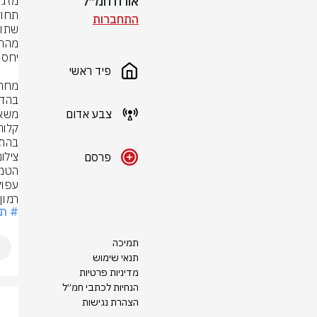
אורח חמ״ל
התחברות
פיד ראשי
צבע אדום
בהתא
צילו
פרסם
רמון: 8-28
# תח
תמיכה
תנאי שימוש
מדיניות פרטיות
הנחיות לכתבי חמ״ל
הצהרת נגישות