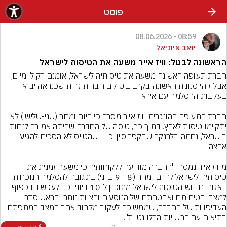
פוסט
08:59 - 08.06.2026
יואב איתיאל
הראשונה לבטל: וויז אייר משעה את הטיסות לישראל
חברת תעופה ראשונה משעה את טיסותיה לישראל, אומנם רק ליומיים, 
אבל זוהי סנונית ראשונה בקרב ביטולים חברות זרות שכנראה יבואו 
חברת התעופה ההונגרית וויז אייר מסרה כי היום ומחר (שני-שלישי) לא 
יתקיימו טיסות לארץ. בתוך כך, טיסה של החברה שהיתה אמורה לנחות 
בישראל, נחתה בלרנקה שבקפריסין, כיוון שהטייס לא הסכים להגיע 
מוויז אייר נמסר: "החברה מודיעה ללקוחותיה כי משעה זמנית את 
טיסותיה לישראל להיום ומחר (8 ו-9 ביוני) בתגובה להסלמה הנוכחית 
באזור. חידוש הטיסות לישראל מתוכנן ל-10 ביוני נכון לעכשיו, בכפוף 
למצב. בטיחותם ואבטחתם של הנוסעים והצוות נותרו בראש סדר 
העדיפויות של החברה, שממשיכה לעקוב מקרוב אחר המצב המתפתח 
בתיאום עם הרשויות הרלוונטיות".