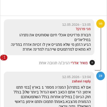
13:05 - 12.05.2026
מני פרנקל
חבורת פרזיטים אוכלי חינם שסוחטים את נתניהו 
לא מתאים למדתמטים שייהגרו למדינה אחרת 
1
מאיר אדרי
הגיב/ה תגובה אחת
13:04 - 12.05.2026
zahavi reply
אם לא בנתניהו[ המנהיג מספר 1 בארץ ]במי תתנו 
אימון: הרי אתם הכאב ראש הגדול ביותר שלו[ בגלל 
חוק הגיוס ] במילים אחרות בגלל השתמטותכם 
ההמונית מהצבא.באמת! תתמכו ותתנו אימון בראשי 
השמאל!!  נחיה ונראה.