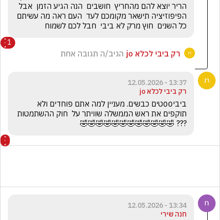
הריר יוצא להם מהחריץ  חושבים  הנה הגיע הזמן  אבל 
הפיפוזיציה תישאר מקומכם לעד  העם ראה מה עשיתם 
כל השנים  חוץ מרק לא ביבי  חבל לכם לשמוח
1
רק ביבי לכלא jo
הגיב/ה תגובה אחת
13:37 - 12.05.2026
רק ביבי לכלא jo
ביבי00טים כבשים. מעניין למה אתם פוחדים ולא 
תוקפים את ראש הממשלה שוויתר על  חוק ההשתמטות 
??? 🤣🤣🤣🤣🤣🤣🤣🤣🤣🤣🤣🤣
13:34 - 12.05.2026
חנה שירי