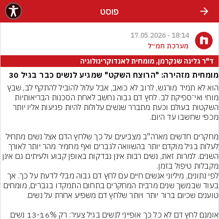
פוסט
18:14 - 17.05.2026
מערכת חמ״ל
ד"ר גלינה שנקרמן, מומחית לאנדוקרינולוגיה
מומחית מזהירה: "הרוצח השקט" שמגיע לנשים כבר בגיל 30
הוא לא תמיד מורגש, לרוב לא כואב, אבל עלול להוביל להתקף לב, שבץ 
מוחי ואי־ספיקת לב. לחץ דם גבוה נחשב לאחת הסכנות הבריאותיות 
השקטות בעולם וכעת מתברר שנשים עלולות להיות פגיעות אליו יותר 
מחקרים חדשים מארה"ב מצביעים על כך שלחץ הדם אצל נשים מתחיל 
לעלות בגיל מוקדם יותר בהשוואה לגברים ואף מחמיר מהר יותר לאורך 
השנים. למרות זאת, נשים רבות אינן נבדקות באופן קבוע ולעיתים גם אינן 
מקבלות טיפול בזמן.
לפי נתונים, מיליוני אנשים חיים עם לחץ דם גבוה מבלי לדעת על כך. אך 
בעוד שבמשך שנים מרבית המחקרים בתחום התמקדו בגברים, מומחים 
אומנם לחץ דם לא כל כך אופייני לנשים בגיל צעיר: רק 13-16% נשים 