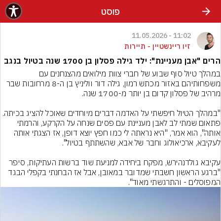
פוסט
11:02 - 11.05.2026
זיו ריינשטיין - תיירות
הרים "אבן מעניינת": ילד גילה פסלון בן 1700 שנה בטיול בנגב
במהלך טיול סוף שבוע של חברי צוות מילואים מהצנחנים עם 
משפחותיהם באזור מכתש רמון, גילה דור ווליניץ בן ה-8 מרחובות שבר 
"במהלך הטיול חיפשתי על האדמה דברים מיוחדים שאוכל להציג בכיתה. 
פתאום שמתי לב לאבן מעניינת עם פסים שנחה על הקרקע, והרמתי 
אותה", הוא אמר, "היא נראתה לי כמו חפץ יוצא דופן, אז הצגתי אותה 
עקיבא גולדנהירש, מפקח ביחידה למניעת שוד ברשות העתיקות, סיפר 
"ברגע הראשון חשבתי שמדובר במאובן, אבל אז הבחנתי בקפלי הבגד 
המפוסלים - והתרגשתי מאוד".