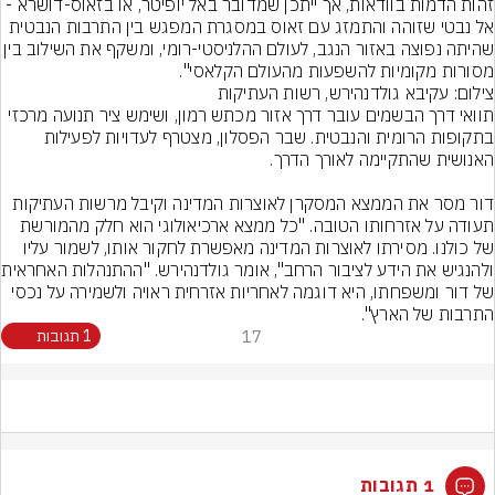
זהות הדמות בוודאות, אך ייתכן שמדובר באל יופיטר, או בזאוס-דושרא - 
אל נבטי שזוהה והתמזג עם זאוס במסגרת המפגש בין התרבות הנבטית 
שהיתה נפוצה באזור הנגב, לעולם ההלניסטי-רומי, ומשקף
מסורות מקומיות להשפעות מהעולם הקלאסי".
צילום: עקיבא גולדנהירש, רשות העתיקות
תוואי דרך הבשמים עובר דרך אזור מכתש רמון, ושימש ציר תנועה מרכזי 
בתקופות הרומית והנבטית. שבר הפסלון, מצטרף לעדויות לפעילות 
דור מסר את הממצא המסקרן לאוצרות המדינה וקיבל מרשות העתיקות 
תעודה על אזרחותו הטובה. "כל ממצא ארכיאולוגי הוא חלק מהמורשת 
של כולנו. מסירתו לאוצרות המדינה מאפשרת לחקור אותו, לשמור עליו 
ולהנגיש את הידע לציבור
של דור ומשפחתו, היא דוגמה לאחריות אזרחית ראויה ולשמירה על נכסי 
התרבות של הארץ".
17
1 תגובות
1 תגובות