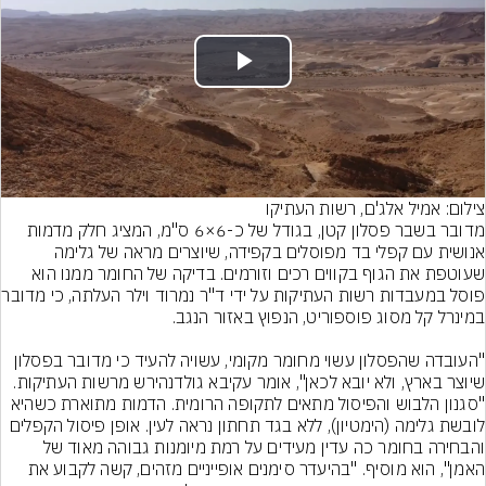
Play
Video
צילום: אמיל אלג'ם, רשות העתיקו
מדובר בשבר פסלון קטן, בגודל של כ-6×6 ס"מ, המציג חלק מדמות 
אנושית עם קפלי בד מפוסלים בקפידה, שיוצרים מראה של גלימה 
שעוטפת את הגוף בקווים רכים וזורמים. בדיקה של החומר ממנו הוא 
פוסל במעבדות רשות העתי
"העובדה שהפסלון עשוי מחומר מקומי, עשויה להעיד כי מדובר בפסלון 
שיוצר בארץ, ולא יובא לכאן", אומר עקיבא גולדנהירש מרשות העתיקות. 
"סגנון הלבוש והפיסול מתאים לתקופה הרומית. הדמות מתוארת כשהיא 
לובשת גלימה (הימטיון), ללא בגד תחתון נראה לעין. אופן פיסול הקפלים 
והבחירה בחומר כה עדין מעידים על רמת מיומנות גבוהה מאוד של 
האמן", הוא מוסיף. "בהיעדר סימנים אופייניים מזהים, קשה לקבוע את 