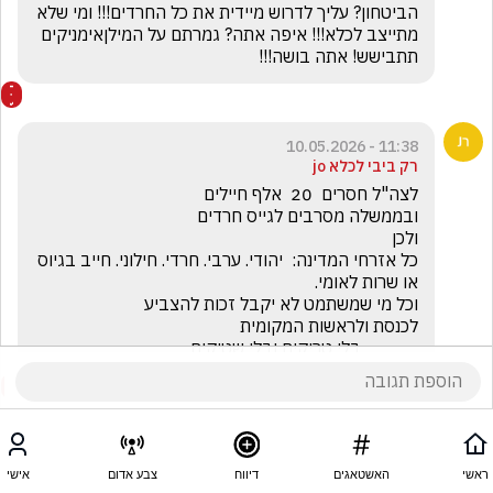
הביטחון? עליך לדרוש מיידית את כל החרדים!!! ומי שלא 
מתייצב לכלא!!! איפה אתה? גמרתם על המילןאימניקים 
תתבישש! אתה בושה!!!
11:38 - 10.05.2026
רק ביבי לכלא jo
כל אזרחי המדינה:  יהודי. ערבי. חרדי. חילוני. חייב בגיוס 
             בלי טריקים ובלי שטיקים
ראשי
האשטאגים
דיווח
צבע אדום
אישי