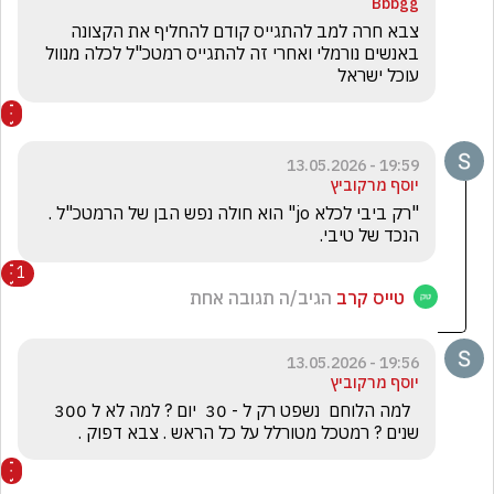
Bbbgg
צבא חרה למב להתגייס קודם להחליף את הקצונה 
באנשים נורמלי ואחרי זה להתגייס רמטכ"ל לכלה מנוול 
עוכל ישראל 
19:59 - 13.05.2026
יוסף מרקוביץ
"רק ביבי לכלא jo" הוא חולה נפש הבן של הרמטכ"ל . 
הנכד של טיבי.
1
טייס קרב
הגיב/ה תגובה אחת
19:56 - 13.05.2026
יוסף מרקוביץ
  למה הלוחם  נשפט רק ל - 30  יום ? למה לא ל 300 
שנים ? רמטכל מטורלל על כל הראש . צבא דפוק .