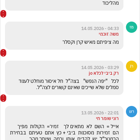
מהליכוד
04:33 - 14.05.2026
משה זוכמי
מה ציפיתם מאיש קרן וקסלר 
03:29 - 14.05.2026
רק ביבי לכלא jo
לכל   "יפה הנפש"   בצה"ל  חל איסור מוחלט לענוד 
סמלים שלא שייכים שאינם קשורים לצה"ל. 
22:01 - 13.05.2026
רוני שומר חי
אייל =  השם  לא  מתאים לך    זמיר=  הקולות  מפיך  
הם  זמירות  מסוכנות  ביבי + כץ  אתם  טעיתם  בבחירת  
הרמטכ"ל  יש  להדיח  אותו  וכמה  שיותר מהר