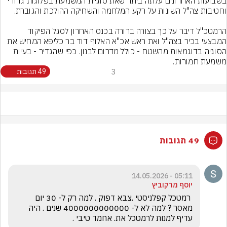
בשבועות האחרונים עלתה ביתר שאת סוגיית המשמעת בפלוגות גדודי 
הרמטכ"ל דיבר על כך בצורה ברורה בכנס האחרון לסגל הפיקוד 
המבצעי בכיר בצה"ל ואת ראש אכ"א האלוף דוד בר כליפא המחיש את 
הסוגיה בדוגמאות מהשטח - כולל מדרום לבנון. כפי שהגדיר - בעיות 
משמעת חמורות.
3
49 תגובות
49 תגובות
05:11 - 14.05.2026
יוסף מרקוביץ
 רמטכל קפלניסטי .צבא דפוק . למה רק ל- 30 יום 
מאסר ? למה לא ל- 4000000000000 שנים . היה 
עדיף למנות לרמטכל את. אחמד טיבי .