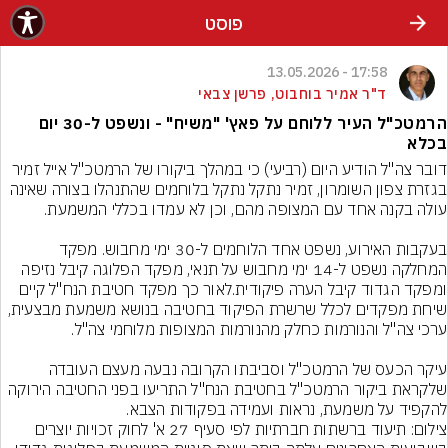
פוסט
17:58 - 13.05.2026
ד"ר אמיר בוחבוט, פרשן צבאי
הרמטכ"ל העיר ללוחם על פאץ' "משיח" - ונשפט ל-30 יום
בכלא
דובר צה"ל הודיע היום (רביעי) כי במהלך ביקורו של הרמטכ"ל אייל זמיר 
בגזרת צפון השומרון, זמיר נתקל נתקל בלוחמים שהתנהלו בצורה שאינה 
בעקבות האירוע, נשפט אחד הלוחמים ל-30 ימי מחבוש. מפקד 
המחלקה נשפט ל-14 ימי מחבוש על תנאי, מפקד הפלוגה קיבל נזיפה 
ומפקד הגדוד קיבל הערה פיקודית.לאור כך מפקד חטיבת הנח"ל קיים 
שיחת מפקדים לכלל שרשרת הפיקוד בחטיבה בנושא משמעת מבצעית, 
עיקר הכעס של הרמטכ"ל וסביבתו הקרובה נבעה מעצם העובדה 
שלקראת ביקור הרמטכ"ל בחטיבת הנח"ל התריעו בפני החטיבה הירוקה 
להקפיד על משמעת, נראות ועמידה בפקודות הצבא.
צילום: תיעוד ברשתות חברתיות לפי סעיף 27 א' לחוק זכויות יוצרים