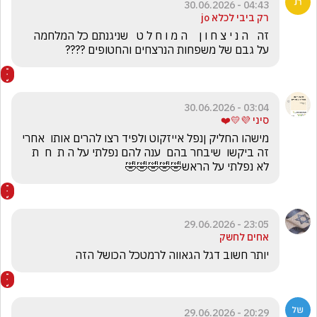
04:43 - 30.06.2026
רק ביבי לכלא jo
זה   ה נ י צ ח ו ן    ה מ ו ח ל ט   שניגנתם כל המלחמה 
על גבם של משפחות הנרצחים והחטופים ????
03:04 - 30.06.2026
סיני 💜💛❤️
מישהו החליק ןנפל אייזקוט ולפיד רצו להרים אותו  אחרי 
זה ביקשו  שיבחר בהם  ענה להם נפלתי על ה ת  ח  ת  
לא נפלתי על הראש🤣🤣🤣🤣🤣
23:05 - 29.06.2026
אחים לחשק
יותר חשוב דגל הגאווה לרמטכל הכושל הזה
20:29 - 29.06.2026