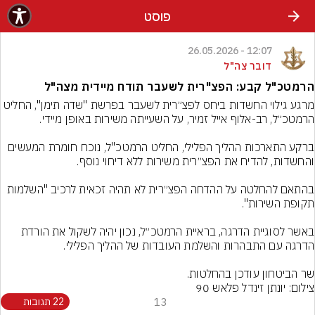
פוסט
12:07 - 26.05.2026
דובר צה"ל
הרמטכ"ל קבע: הפצ"רית לשעבר תודח מיידית מצה"ל
מרגע גילוי החשדות ביחס לפצ״רית לשעבר בפרשת "שדה תימן", החליט 
ברקע התארכות ההליך הפלילי, החליט הרמטכ"ל, נוכח חומרת המעשים 
בהתאם להחלטה על ההדחה הפצ״רית לא תהיה זכאית לרכיב "השלמות 
באשר לסוגיית הדרגה, בראיית הרמטכ״ל, נכון יהיה לשקול את הורדת 
שר הביטחון עודכן בהחלטות.
צילום: יונתן זינדל פלאש 90
13
22 תגובות